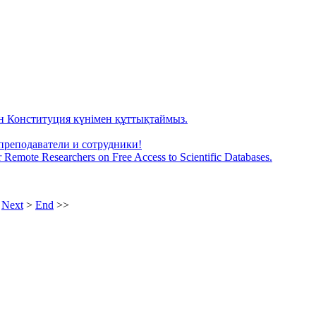
н Конституция күнімен құттықтаймыз.
преподаватели и сотрудники!
Remote Researchers on Free Access to Scientific Databases.
Next
>
End
>>