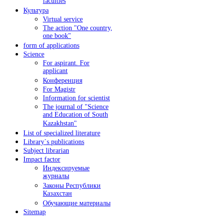
faculties
Культура
Virtual service
The action "One country,
one book"
form of applications
Science
For aspirant. For
applicant
Конференция
For Magistr
Information for sсientist
The journal of "Science
and Education of South
Kazakhstan"
List of specialized literature
Library`s publications
Subject librarian
Impact factor
Индексируемые
журналы
Законы Республики
Казахстан
Обучающие материалы
Sitemap