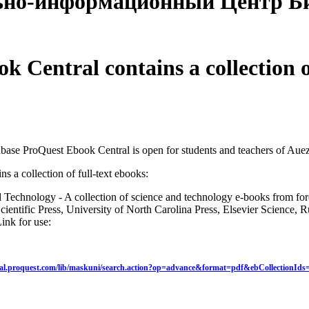
ьно-информационный Центр Б
 Central contains a collection of
tabase ProQuest Ebook Central is open for students and teachers of Auez
s a collection of full-text ebooks:
echnology - A collection of science and technology e-books from forei
cientific Press, University of North Carolina Press, Elsevier Science, R
ink for use:
tral.proquest.com/lib/maskuni/search.action?op=advance&format=pdf&ebCollectionId