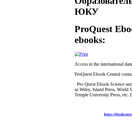
Образовател
ЮКУ
ProQuest Ebook
ebooks:
Access to the international da
ProQuest Ebook Central contain
Pro Quest Ebook Science and T
as Wiley, Island Press, World S
Temple University Press, etc. L
https://ebookcen