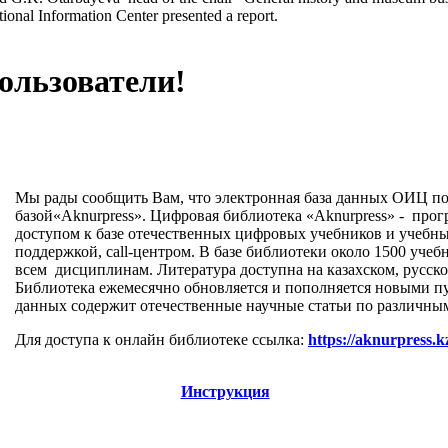
tional Information Center presented a report.
ользователи!
Мы рады сообщить Вам, что электронная база данных ОИЦ п
базой«Аknurpress». Цифровая библиотека «Аknurpress» - про
доступом к базе отечественных цифровых учебников и учебны
поддержкой, call-центром. В базе библиотеки около 1500 уче
всем дисциплинам. Литература доступна на казахском, русско
Библиотека ежемесячно обновляется и пополняется новыми пу
данных содержит отечественные научные статьи по различны
Для доступа к онлайн библиотеке ссылка:
https://aknurpress.k
Инструкция