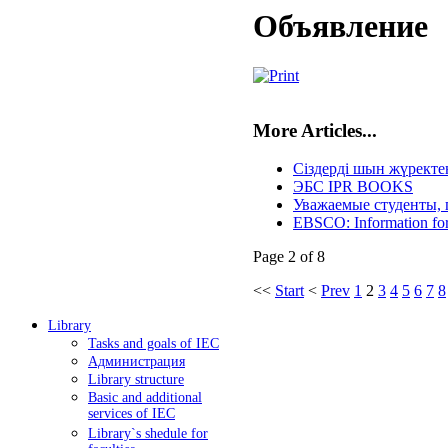
Объявление
More Articles...
Сіздерді шын жүректе
ЭБС IPR BOOKS
Уважаемые студенты, 
EBSCO: Information for 
Page 2 of 8
<<
Start
<
Prev
1
2
3
4
5
6
7
8
Library
Tasks and goals of IEC
Администрация
Library structure
Basic and additional
services of IEC
Library`s shedule for