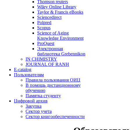
Thomson reuters
Wiley Online Library
Taylor & Francis eBooks
Sciencedirect
Polpred
Scopus
Science of Aging
Knowledge Environment
ProQuest
Электронная
библиотека Grebennikon
IN CHIMISTRY
JOURNAL OF RANH
E-catalog
Пользователям
Правила пользования ОИЦ
В помощь дистанционному
обучению
Памятка студенту
Цифровой архив
Закупка
Сектор учета
Сектор книгообеспеченности