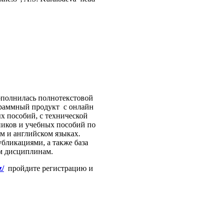
ополнилась полнотекстовой
граммный продукт с онлайн
х пособий, с технической
бников и учебных пособий по
м и английском языках.
бликациями, а также база
м дисциплинам.
z/
пройдите регистрацию и