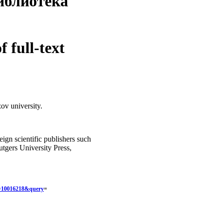
иблиотека
 full-text
ov university.
gn scientific publishers such
utgers University Press,
s=10016218&query
=