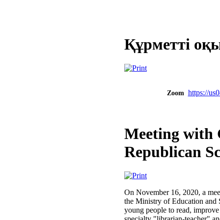
Құрметті оқ
https:/
Zoom
Meeting with 
Republican Sc
On November 16, 2020, a meeti
the Ministry of Education and 
young people to read, improve r
specialty "librarian-teacher"