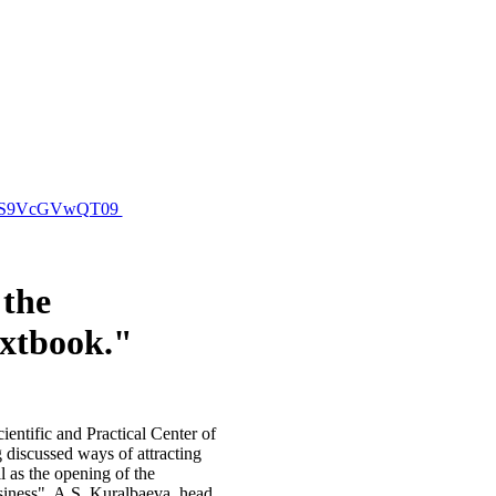
NeS9VcGVwQT09
 the
extbook."
ntific and Practical Center of
 discussed ways of attracting
l as the opening of the
usiness", A.S. Kuralbaeva head