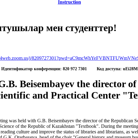
Instruction
ытушылар мен студенттер!
/us04web.zoom.us/j/8209727301?pwd=aC9mcWhYeFVBNTFUWmV
Идентификатор конференции: 820 972 7301
Код доступа: uEi28M
G.B. Beisembayev the director of
ientific and Practical Center "T
ng was held with G.B. Beisembayev the director of the Republican Scie
Science of the Republic of Kazakhstan "Textbook". During the meeting
eading culture and improve the status of libraries and librarians, as wel
 and G.K. Otarbayeva head of the chair "General history and museum b