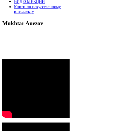
ВИДЕОЛЕКЦИИ
Книги по искусственному
интеллекту
Mukhtar
Auezov
President`s message