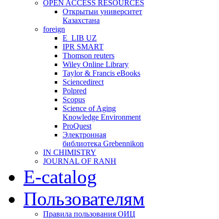
OPEN ACCESS RESOURCES
Открытыи университет
Казахстана
foreign
E_LIB UZ
IPR SMART
Thomson reuters
Wiley Online Library
Taylor & Francis eBooks
Sciencedirect
Polpred
Scopus
Science of Aging
Knowledge Environment
ProQuest
Электронная
библиотека Grebennikon
IN CHIMISTRY
JOURNAL OF RANH
E-catalog
Пользователям
Правила пользования ОИЦ