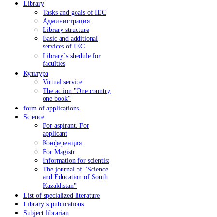
Library
Tasks and goals of IEC
Администрация
Library structure
Basic and additional
services of IEC
Library`s shedule for
faculties
Культура
Virtual service
The action "One country,
one book"
form of applications
Science
For aspirant. For
applicant
Конференция
For Magistr
Information for sсientist
The journal of "Science
and Education of South
Kazakhstan"
List of specialized literature
Library`s publications
Subject librarian