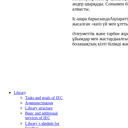
әндер шырқады. Сонымен бір
алмасты.
Іс-шара барысындаАқпаратт
жасалған «киіз үй мен ұлтт
Әлеуметтік және тәрбие жұм
ұйымдар мен жастардыалғыс
болашақтың кілті білімді жас
Library
Tasks and goals of IEC
Администрация
Library structure
Basic and additional
services of IEC
Library`s shedule for