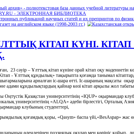
 ҰЛТТЫҚ КІТАП КҮНІ. КІТАП
.
ан, 23 сәуір – Ұлттық кітап күніне орай кітап оқу мәдениетін к
Кітап - Ұлттық құндылық» тақырыпта қоғамда танымал кітапта
шығармаларына арналған іс-шара өтті. Іс-шараның мақсаты оқ
не адами құндылықтардың қайнар көзі кітап арқылы жол табаты
ғы Оңтүстік Қазақстан университетінің «IQUP» оқырмандар клу
гикалық университетінің «ALQA» әдеби бірлестігі, Орталық Аз
қырмандар клубының студенттері,
рымдылық қоғамдық қоры, «Qasym» баспа үйі,«BesAspap» жас 
қындарының өлеңдерінен поэзиялық оқулар мен көрініс қойып, д