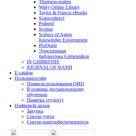
Thomson reuters
Wiley Online Library
Taylor & Francis eBooks
Sciencedirect
Polpred
Scopus
Science of Aging
Knowledge Environment
ProQuest
Электронная
библиотека Grebennikon
IN CHIMISTRY
JOURNAL OF RANH
E-catalog
Пользователям
Правила пользования ОИЦ
В помощь дистанционному
обучению
Памятка студенту
Цифровой архив
Закупка
Сектор учета
Сектор книгообеспеченности