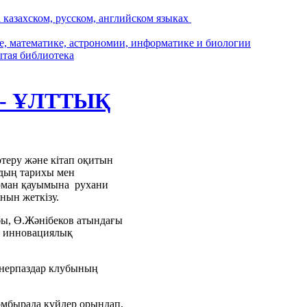
 - ҰЛТТЫҚ
өтеру және кітап оқитын
рдың тарихы мен
ырман қауымына рухани
нын жеткізу.
бы, Ө.Жәнібеков атындағы
ия инновациялық
өнерпаздар клубының
омбырада күйлер орындап,