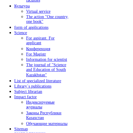
faculties
Культура
Virtual service
The action "One country,
one book"
form of applications
Science
For aspirant. For
applicant
Конференция
For Magistr
Information for sсientist
The journal of "Science
and Education of South
Kazakhstan"
List of specialized literature
Library`s publications
Subject librarian
Impact factor
Индексируемые
журналы
Законы Республики
Казахстан
Обучающие материалы
Sitemap