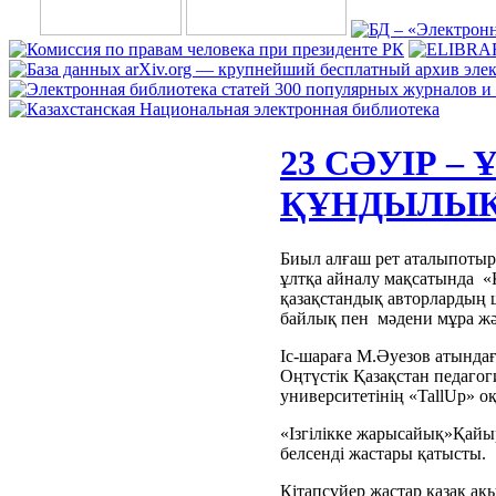
23 СӘУІР –
ҚҰНДЫЛЫҚ
Биыл алғаш рет аталыпотырғ
ұлтқа айналу мақсатында «
қазақстандық авторлардың 
байлық пен мәдени мұра жә
Іс-шараға М.Әуезов атында
Оңтүстік Қазақстан педаго
университетінің «TallUp» о
«Ізгілікке жарысайық»Қайы
белсенді жастары қатысты.
Кітапсүйер жастар қазақ а