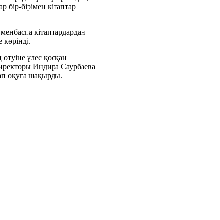
р бір-бірімен кітаптар
 менбаспа кітаптардардан
 көрінді.
 өтуіне үлес қосқан
директоры Индира Саурбаева
ітап оқуға шақырды.