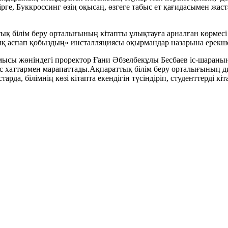
ге, Буккроссинг өзің оқысаң, өзгеге табыс ет қағидасымен жаста
ық білім беру орталығының кітапты ұлықтауға арналған көрмесі
ық аспап қобыздың» инсталляциясы оқырмандар назарына ерекше
ысы жөніндегі проректор Ғани Әбзелбекұлы Бесбаев іс-шараның
 хаттармен марапаттады.Ақпараттық білім беру орталығының 
тарда, білімнің көзі кітапта екендігін түсіндіріп, студенттерді к