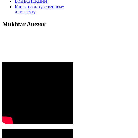
ВИДЕОЛЕКЦИИ
Книги по искусственному
интеллекту
Mukhtar
Auezov
President`s message