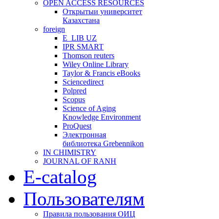
OPEN ACCESS RESOURCES
Открытыи университет
Казахстана
foreign
E_LIB UZ
IPR SMART
Thomson reuters
Wiley Online Library
Taylor & Francis eBooks
Sciencedirect
Polpred
Scopus
Science of Aging
Knowledge Environment
ProQuest
Электронная
библиотека Grebennikon
IN CHIMISTRY
JOURNAL OF RANH
E-catalog
Пользователям
Правила пользования ОИЦ