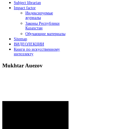
Subject librarian
Impact factor
Индексируемые
журналы
Законы Республики
Казахстан
Обучающие материалы
Sitemap
ВИДЕОЛЕКЦИИ
Книги по искусственному
интеллекту
Mukhtar
Auezov
President`s message