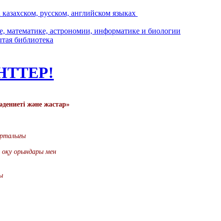
НТТЕР!
әдениеті және жастар»
рталығы
оқу орындары мен
ы