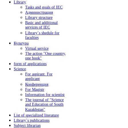
Library
Tasks and goals of IEC
Администрация
Library structure
Basic and additional
services of IEC
Library`s shedule for
faculties
Культура
Virtual service
The action "One country,
one book"
form of applications
Science
For aspirant. For
applicant
Конференция
For Magistr
Information for sсientist
The journal of "Science
and Education of South
Kazakhstan"
List of specialized literature
Library`s publications
Subject librarian