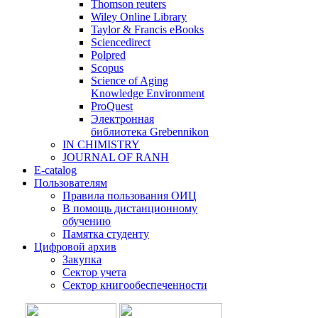
Thomson reuters
Wiley Online Library
Taylor & Francis eBooks
Sciencedirect
Polpred
Scopus
Science of Aging
Knowledge Environment
ProQuest
Электронная
библиотека Grebennikon
IN CHIMISTRY
JOURNAL OF RANH
E-catalog
Пользователям
Правила пользования ОИЦ
В помощь дистанционному
обучению
Памятка студенту
Цифровой архив
Закупка
Сектор учета
Сектор книгообеспеченности