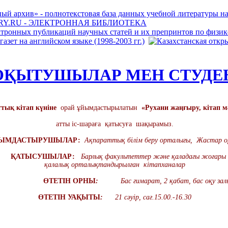
ОҚЫТУШЫЛАР МЕН СТУДЕ
тық кітап күніне
орай ұйымдастырылатын
«Рухани жаңғыру, кітап м
атты іс-шараға қатысуға шақырамыз.
МДАСТЫРУШЫЛАР:
Ақпараттық білім беру орталығы,
Жастар о
УШЫЛАР:
Барлық факультеттер және қаладағы
жоғары 
қалалық
орталықтандырылған кітапханалар
ӨТЕТІН ОРНЫ
:
Бас ғимарат, 2 қабат, бас оқу зал
ӨТЕТІН УАҚЫТЫ
:
21 сәуір, сағ.15.00.-16.30