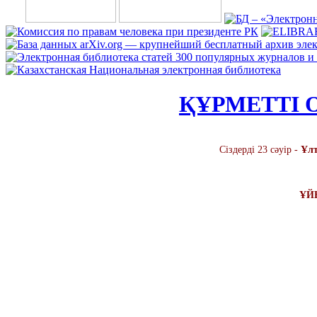
ҚҰРМЕТТІ 
Сіздерді 23 сәуір -
Ұлт
ҰЙЫ
ҚАТЫС