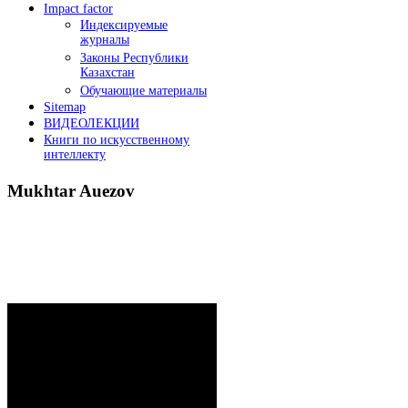
Impact factor
Индексируемые
журналы
Законы Республики
Казахстан
Обучающие материалы
Sitemap
ВИДЕОЛЕКЦИИ
Книги по искусственному
интеллекту
Mukhtar
Auezov
President`s message