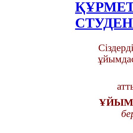
ҚҰРМЕ
СТУДЕН
Сіздерді
ұйымда
атт
ҰЙЫМД
бе
ҚА