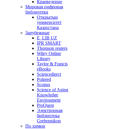
Краеведение
Мировая цифровая
библиотека
Открытыи
университет
Казахстана
Зарубежные
E_LIB UZ
IPR SMART
Thomson reuters
Wiley Online
Library
Taylor & Francis
eBooks
Sciencedirect
Polpred
Scopus
Science of Aging
Knowledge
Environment
ProQuest
Электронная
библиотека
Grebennikon
По химии