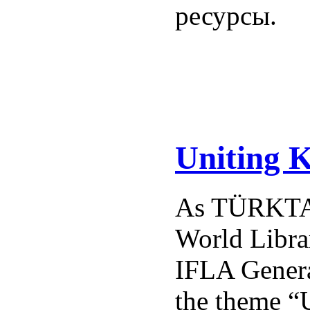
ресурсы.
Uniting K
As TÜRKTAV,
World Libra
IFLA Genera
the theme “