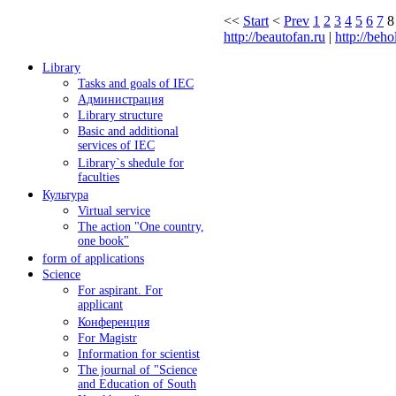
<<
Start
<
Prev
1
2
3
4
5
6
7
8
http://beautofan.ru
|
http://beho
Library
Tasks and goals of IEC
Администрация
Library structure
Basic and additional
services of IEC
Library`s shedule for
faculties
Культура
Virtual service
The action "One country,
one book"
form of applications
Science
For aspirant. For
applicant
Конференция
For Magistr
Information for sсientist
The journal of "Science
and Education of South