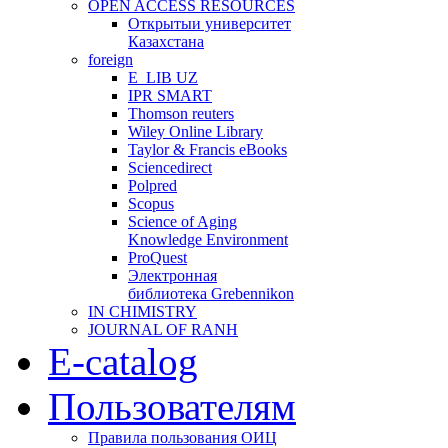
OPEN ACCESS RESOURCES
Открытыи университет
Казахстана
foreign
E_LIB UZ
IPR SMART
Thomson reuters
Wiley Online Library
Taylor & Francis eBooks
Sciencedirect
Polpred
Scopus
Science of Aging
Knowledge Environment
ProQuest
Электронная
библиотека Grebennikon
IN CHIMISTRY
JOURNAL OF RANH
E-catalog
Пользователям
Правила пользования ОИЦ