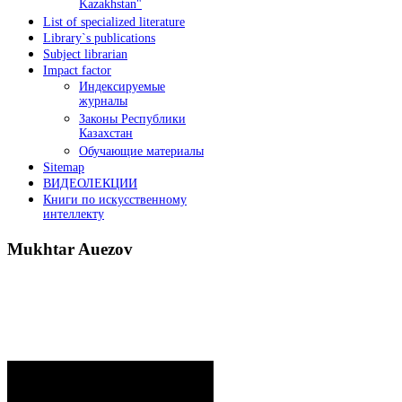
Kazakhstan"
List of specialized literature
Library`s publications
Subject librarian
Impact factor
Индексируемые
журналы
Законы Республики
Казахстан
Обучающие материалы
Sitemap
ВИДЕОЛЕКЦИИ
Книги по искусственному
интеллекту
Mukhtar
Auezov
President`s message