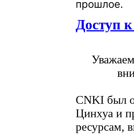
прошлое.
Доступ 
Уважаем
вн
CNKI был о
Цинхуа и п
ресурсам, 