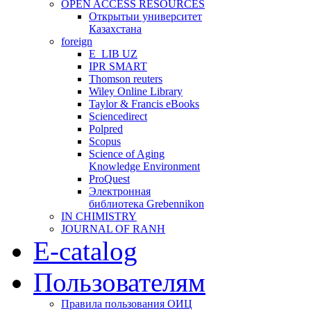
OPEN ACCESS RESOURCES
Открытыи университет
Казахстана
foreign
E_LIB UZ
IPR SMART
Thomson reuters
Wiley Online Library
Taylor & Francis eBooks
Sciencedirect
Polpred
Scopus
Science of Aging
Knowledge Environment
ProQuest
Электронная
библиотека Grebennikon
IN CHIMISTRY
JOURNAL OF RANH
E-catalog
Пользователям
Правила пользования ОИЦ