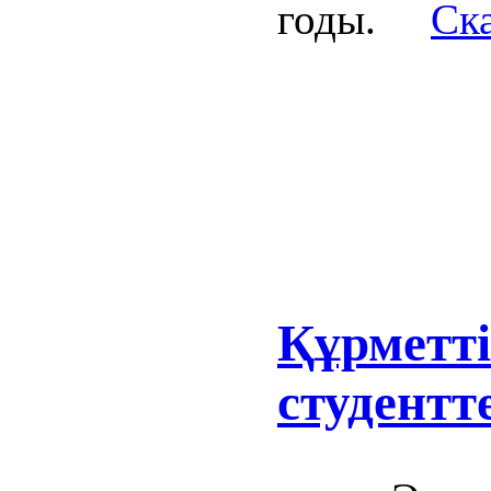
годы.
Ск
Құрметт
студентт