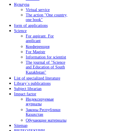
Культура
Virtual service
The action "One country,
one book"
form of applications
Science
For aspirant. For
applicant
Конференция
For Magistr
Information for sсientist
The journal of "Science
and Education of South
Kazakhstan"
List of specialized literature
Library`s publications
Subject librarian
Impact factor
Индексируемые
журналы
Законы Республики
Казахстан
Обучающие материалы
Sitemap
ВИДЕОЛЕКЦИИ