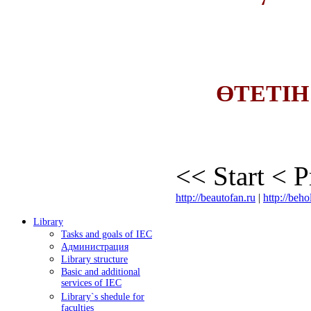
ӨТЕТ
ӨТЕТІ
<<
Start
<
P
http://beautofan.ru
|
http://beho
Library
Tasks and goals of IEC
Администрация
Library structure
Basic and additional
services of IEC
Library`s shedule for
faculties