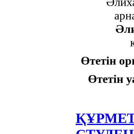
Әлих
арн
Әл
Өтетін ор
Өтетін у
ҚҰРМЕ