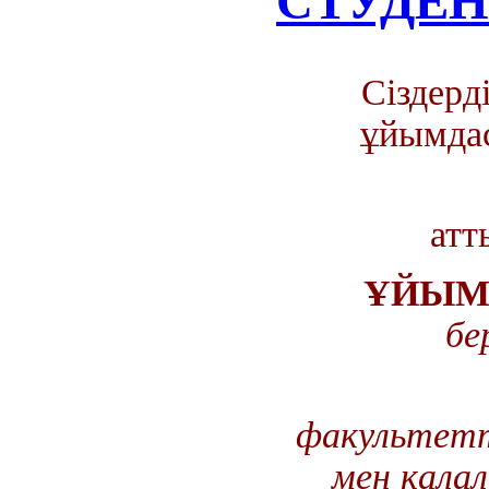
СТУДЕН
Сіздерді
ұйымда
атт
ҰЙЫМД
бе
ҚА
факультетт
мен қала