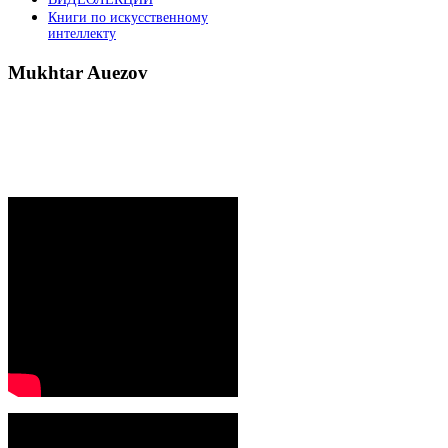
Книги по искусственному
интеллекту
Mukhtar
Auezov
President`s message