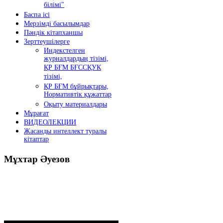
білімі"
Баспа ісі
Мерзімді басылымдар
Пәндік кітапханшы
Зерттеушілерге
Индекстелген
журналдардың тізімі,
ҚР БҒМ БҒССҚУК
тізімі,
ҚР БҒМ бұйрықтары,
Нормативтік құжаттар
Оқыту материалдары
Мұрағат
ВИДЕОЛЕКЦИИ
Жасанды интеллект туралы
кітаптар
Мұхтар
Әуезов
Президенттің жолдауы