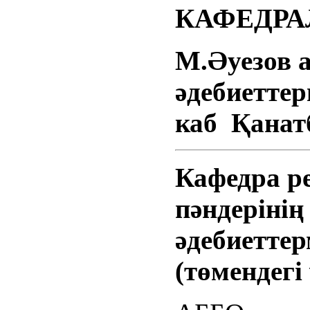
КАФЕДРА
М.Әуезов 
әдебиеттер
каб Қанат
Кафедра р
пәндерінің
әдебиетте
(төмендегі