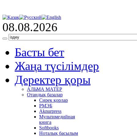
08.08.2026
Басты бет
Жаңа түсілімдер
Деректер қоры
АЛЬМА МАТЕР
Отандық базалар
Сирек қорлар
РМЭБ
Аknurpress
Мультимедийная
книга
Softbooks
Ноталық басылым