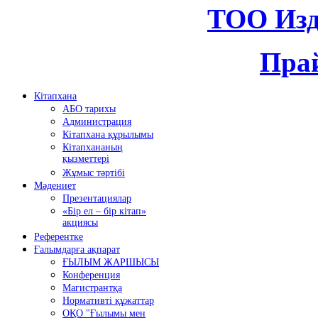
ТОО Изд
Прай
Кітапхана
АБО тарихы
Администрация
Кітапхана құрылымы
Кітапхананың
қызметтері
Жұмыс тәртібі
Мәдениет
Презентациялар
«Бір ел – бір кітап»
акциясы
Референтке
Ғалымдарға ақпарат
ҒЫЛЫМ ЖАРШЫСЫ
Конференция
Магистрантқа
Нормативті құжаттар
ОҚО "Ғылымы мен