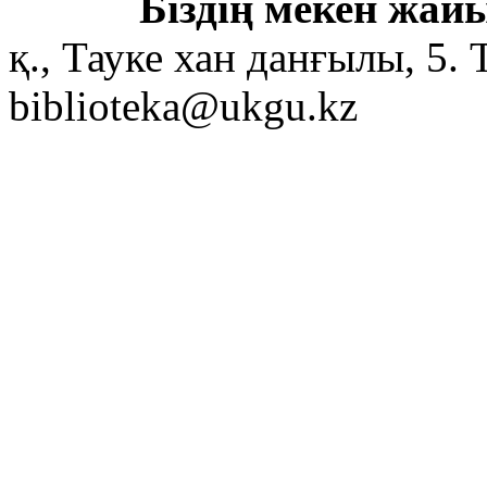
Біздің мекен жайы
қ., Тауке хан данғылы, 5. 
biblioteka@ukgu.kz