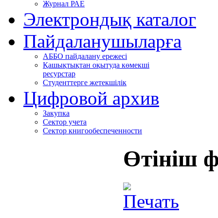
Журнал РАЕ
Электрондық каталог
Пайдаланушыларға
АББО пайдалану ережесі
Қашықтықтан оқытуда көмекші
ресурстар
Студенттерге жетекшілік
Цифровой архив
Закупка
Сектор учета
Сектор книгообеспеченности
Өтініш 