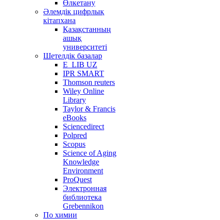
Өлкетану
Әлемдік цифрлық
кітапхана
Қазақстанның
ашық
университеті
Шетелдік базалар
E_LIB UZ
IPR SMART
Thomson reuters
Wiley Online
Library
Taylor & Francis
eBooks
Sciencedirect
Polpred
Scopus
Science of Aging
Knowledge
Environment
ProQuest
Электронная
библиотека
Grebennikon
По химии