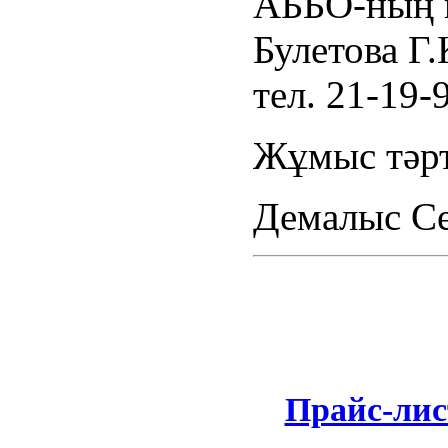
АББО-ның к
Булетова Г.
тел. 21-19
Жұмыс тәрті
Демалыс Се
Прайс-лис