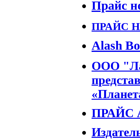
Прайс н
ПРАЙС НА
Alash B
ООО "Ла
предста
«Планет
ПРАЙС 
Издател