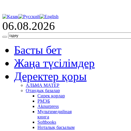
06.08.2026
Басты бет
Жаңа түсілімдер
Деректер қоры
АЛЬМА МАТЕР
Отандық базалар
Сирек қорлар
РМЭБ
Аknurpress
Мультимедийная
книга
Softbooks
Ноталық басылым