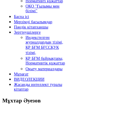
Нормативті құжаттар
ОҚО "Ғылымы мен
білімі"
Баспа ісі
Мерзімді басылымдар
Пәндік кітапханшы
Зерттеушілерге
Индекстелген
журналдардың тізімі,
ҚР БҒМ БҒССҚУК
тізімі,
ҚР БҒМ бұйрықтары,
Нормативтік құжаттар
Оқыту материалдары
Мұрағат
ВИДЕОЛЕКЦИИ
Жасанды интеллект туралы
кітаптар
Мұхтар
Әуезов
Президенттің жолдауы