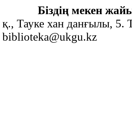
Біздің мекен жайы
қ., Тауке хан данғылы, 5. 
biblioteka@ukgu.kz