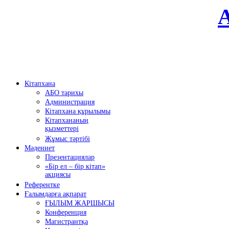
Кітапхана
АБО тарихы
Администрация
Кітапхана құрылымы
Кітапхананың
қызметтері
Жұмыс тәртібі
Мәдениет
Презентациялар
«Бір ел – бір кітап»
акциясы
Референтке
Ғалымдарға ақпарат
ҒЫЛЫМ ЖАРШЫСЫ
Конференция
Магистрантқа