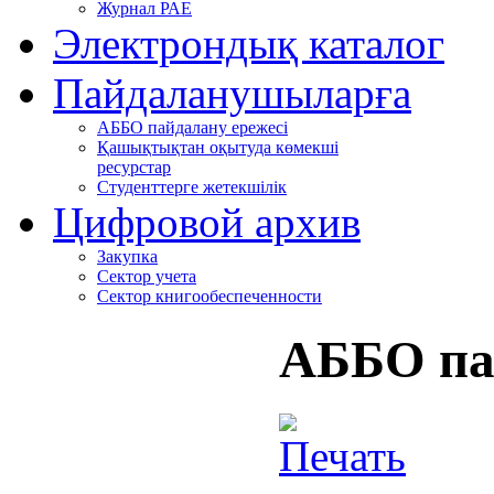
Журнал РАЕ
Электрондық каталог
Пайдаланушыларға
АББО пайдалану ережесі
Қашықтықтан оқытуда көмекші
ресурстар
Студенттерге жетекшілік
Цифровой архив
Закупка
Сектор учета
Сектор книгообеспеченности
АББО па