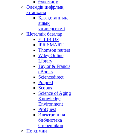
Өлкетану
Әлемдік цифрлық
кітапхана
Қазақстанның
ашық
университеті
Шетелдік базалар
E_LIB UZ
IPR SMART
Thomson reuters
Wiley Online
Library
Taylor & Francis
eBooks
Sciencedirect
Polpred
Scopus
Science of Aging
Knowledge
Environment
ProQuest
Электронная
библиотека
Grebennikon
По химии