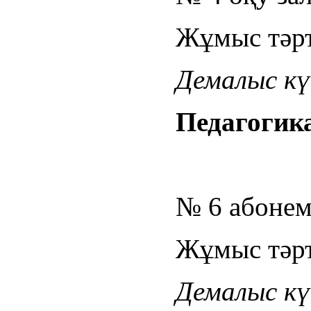
Жұмыс тәрті
Демалыс күн
Педагогика
№ 6 абонем
Жұмыс тәрті
Демалыс күн