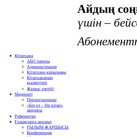
Айдың соңғ
үшін – бейс
Абонементт
Кітапхана
АБО тарихы
Администрация
Кітапхана құрылымы
Кітапхананың
қызметтері
Жұмыс тәртібі
Мәдениет
Презентациялар
«Бір ел – бір кітап»
акциясы
Референтке
Ғалымдарға ақпарат
ҒЫЛЫМ ЖАРШЫСЫ
Конференция