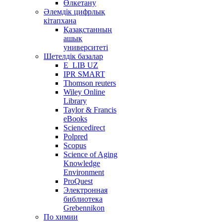
Өлкетану
Әлемдік цифрлық
кітапхана
Қазақстанның
ашық
университеті
Шетелдік базалар
E_LIB UZ
IPR SMART
Thomson reuters
Wiley Online
Library
Taylor & Francis
eBooks
Sciencedirect
Polpred
Scopus
Science of Aging
Knowledge
Environment
ProQuest
Электронная
библиотека
Grebennikon
По химии