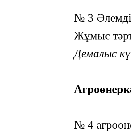
№ 3 Әлемдік
Жұмыс тәрті
Демалыс күн
Агроөнеркә
№ 4 агроөн