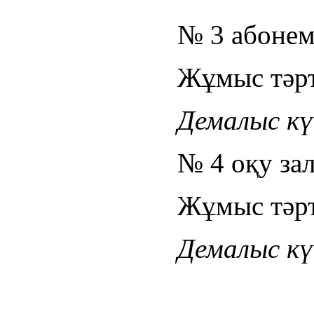
№ 3 абонем
Жұмыс тәрті
Демалыс күн
№ 4 оқу за
Жұмыс тәрті
Демалыс күн