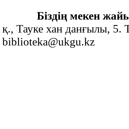
Біздің мекен жайы
қ., Тауке хан данғылы, 5. 
biblioteka@ukgu.kz