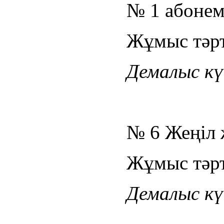
№ 1 абонем
Жұмыс тәрті
Демалыс күн
№ 6 Жеңіл 
Жұмыс тәрті
Демалыс күн