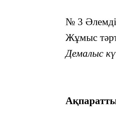
№ 3 Әлемдік
Жұмыс тәрті
Демалыс күн
Ақпаратты