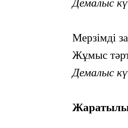
Демалыс күн
Мерзімді за
Жұмыс тәрті
Демалыс күн
Жаратылыс