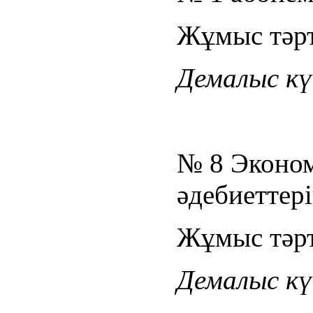
Жұмыс тәрті
Демалыс күн
№ 8 Эконо
әдебиеттері
Жұмыс тәрті
Демалыс күн