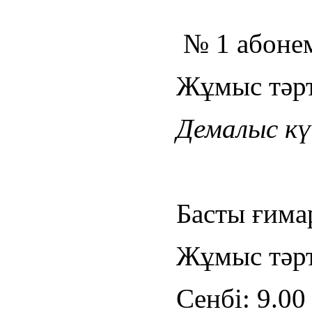
№ 1 абонем
Жұмыс тәрті
Демалыс күн
Басты ғима
Жұмыс тәрті
Сенбі: 9.00 