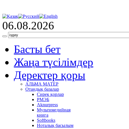
06.08.2026
Басты бет
Жаңа түсілімдер
Деректер қоры
АЛЬМА МАТЕР
Отандық базалар
Сирек қорлар
РМЭБ
Аknurpress
Мультимедийная
книга
Softbooks
Ноталық басылым