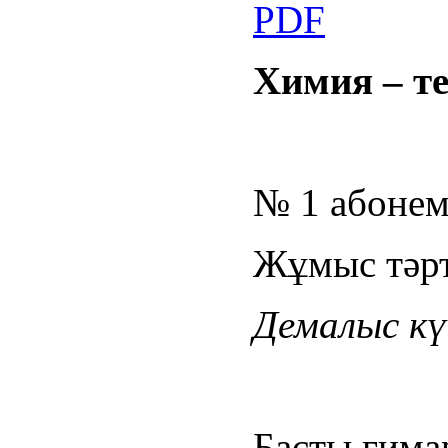
Химия – т
№ 1 абонем
Жұмыс тәрті
Демалыс күн
Басты ғима