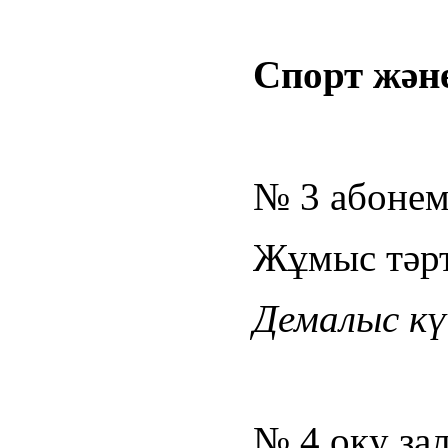
Спорт және
№ 3 абонем
Жұмыс тәрті
Демалыс күн
№ 4 оқу за