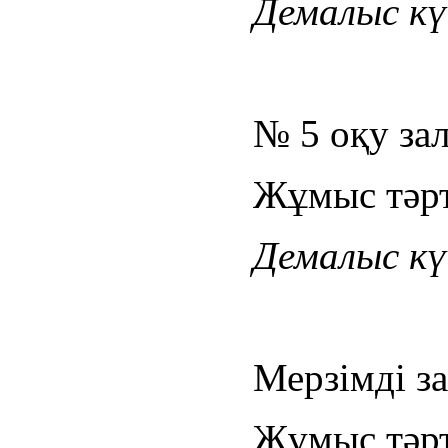
Демалыс күн
№ 5 оқу за
Жұмыс тәрті
Демалыс күн
Мерзімді за
Жұмыс тәрті