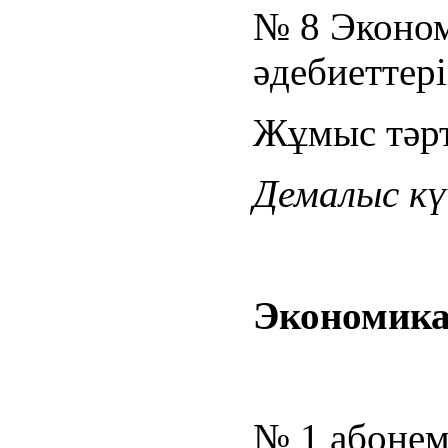
№ 8 Эконо
әдебиеттері
Жұмыс тәрті
Демалыс күн
Экономика
№ 1 абонем