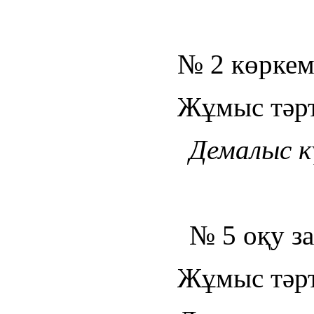
№ 2 көркем
Жұмыс тәрті
Демалыс кү
№ 5 оқу з
Жұмыс тәрті