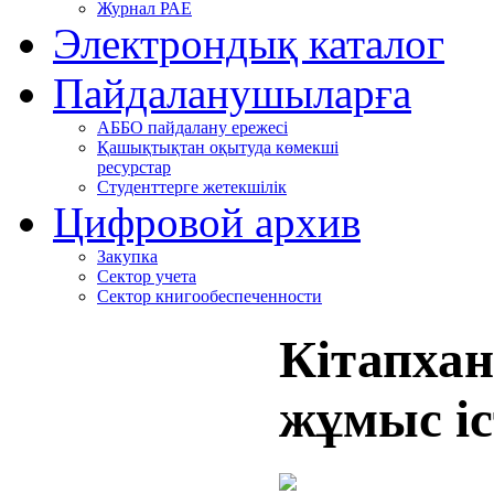
Журнал РАЕ
Электрондық каталог
Пайдаланушыларға
АББО пайдалану ережесі
Қашықтықтан оқытуда көмекші
ресурстар
Студенттерге жетекшілік
Цифровой архив
Закупка
Сектор учета
Сектор книгообеспеченности
Кітапхан
жұмыс іс