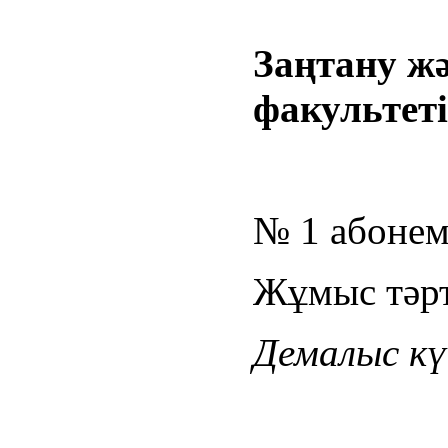
Заңтану ж
факультеті
№ 1 абонем
Жұмыс тәрті
Демалыс күн