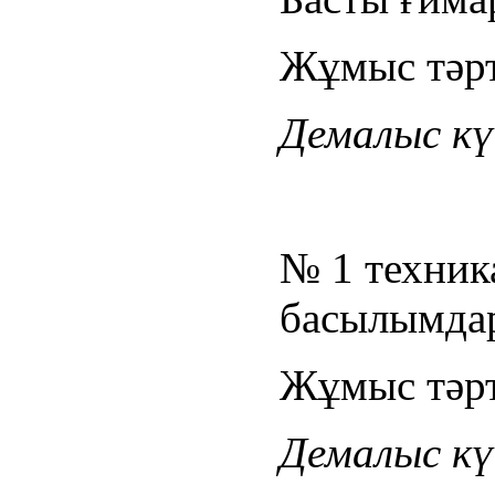
Жұмыс тәрті
Демалыс күн
№ 1 техник
басылымдар
Жұмыс тәрті
Демалыс күн