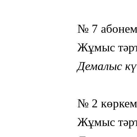
№ 7 абонем
Жұмыс тәрті
Демалыс күн
№ 2 көркем
Жұмыс тәрті