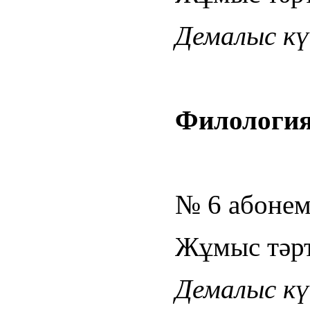
Демалыс күн
Филология
№ 6 абонем
Жұмыс тәрті
Демалыс күн