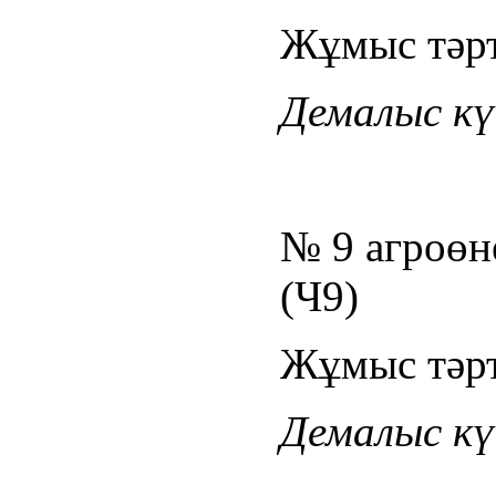
Жұмыс тәрті
Демалыс күн
№ 9 агроөне
(Ч9)
Жұмыс тәрті
Демалыс күн