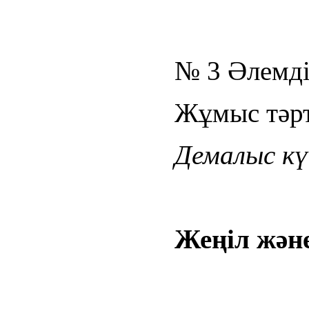
№ 3 Әлемдік
Жұмыс тәрті
Демалыс күн
Жеңіл және