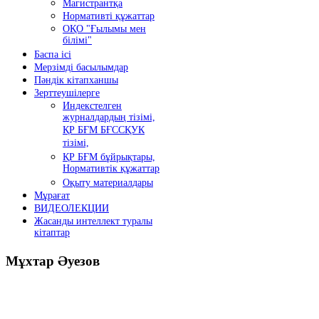
Магистрантқа
Нормативті құжаттар
ОҚО "Ғылымы мен
білімі"
Баспа ісі
Мерзімді басылымдар
Пәндік кітапханшы
Зерттеушілерге
Индекстелген
журналдардың тізімі,
ҚР БҒМ БҒССҚУК
тізімі,
ҚР БҒМ бұйрықтары,
Нормативтік құжаттар
Оқыту материалдары
Мұрағат
ВИДЕОЛЕКЦИИ
Жасанды интеллект туралы
кітаптар
Мұхтар
Әуезов