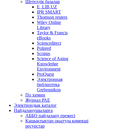
Шетелдік базалар
E_LIB UZ
IPR SMART
Thomson reuters
Wiley Online
Library
Taylor & Francis
eBooks
Sciencedirect
Polpred
Scopus
Science of Aging
Knowledge
Environment
ProQuest
Электронная
библиотека
Grebennikon
По химии
Журнал РАЕ
Электрондық каталог
Пайдаланушыларға
АББО пайдалану ережесі
Қашықтықтан оқытуда көмекші
ресурстар