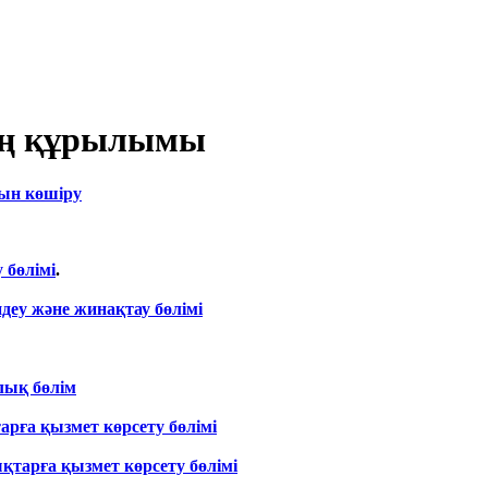
ың құрылымы
ын көшіру
 бөлімі
.
еу және жинақтау бөлімі
ық бөлім
рға қызмет көрсету бөлімі
тарға қызмет көрсету бөлімі