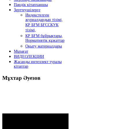
Пәндік кітапханшы
Зерттеушілерге
Индекстелген
журналдардың тізімі,
ҚР БҒМ БҒССҚУК
тізімі,
ҚР БҒМ бұйрықтары,
Нормативтік құжаттар
Оқыту материалдары
Мұрағат
ВИДЕОЛЕКЦИИ
Жасанды интеллект туралы
кітаптар
Мұхтар
Әуезов
Президенттің жолдауы