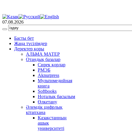
07.08.2026
Басты бет
Жаңа түсілімдер
Деректер қоры
АЛЬМА МАТЕР
Отандық базалар
Сирек қорлар
РМЭБ
Аknurpress
Мультимедийная
книга
Softbooks
Ноталық басылым
Өлкетану
Әлемдік цифрлық
кітапхана
Қазақстанның
ашық
университеті