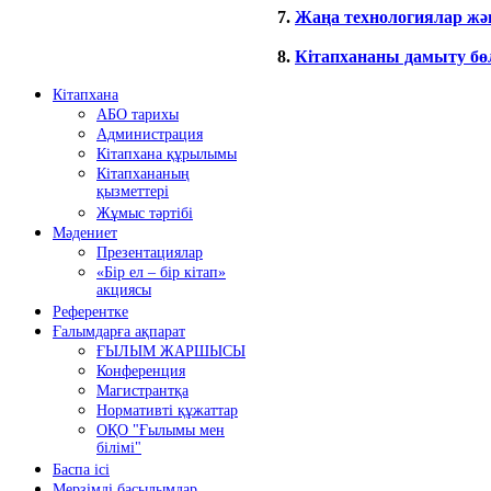
7.
Жаңа технологиялар жән
8.
Кітапхананы дамыту бө
Кітапхана
АБО тарихы
Администрация
Кітапхана құрылымы
Кітапхананың
қызметтері
Жұмыс тәртібі
Мәдениет
Презентациялар
«Бір ел – бір кітап»
акциясы
Референтке
Ғалымдарға ақпарат
ҒЫЛЫМ ЖАРШЫСЫ
Конференция
Магистрантқа
Нормативті құжаттар
ОҚО "Ғылымы мен
білімі"
Баспа ісі
Мерзімді басылымдар