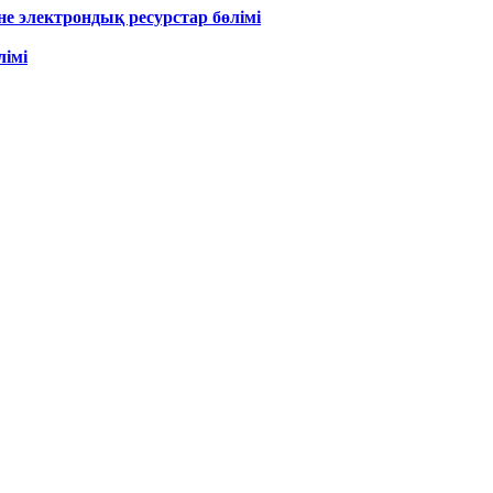
е электрондық ресурстар бөлімі
лімі