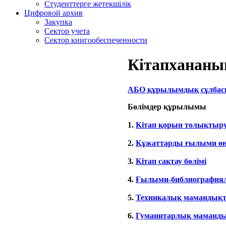
Студенттерге жетекшілік
Цифровой архив
Закупка
Сектор учета
Сектор книгообеспеченности
Кітапханан
АБО құрылымдық сұлбас
Бөлімдер құрылымы
1.
Кітап қорын толықтыру
2.
Құжаттарды ғылыми өнд
3.
Кітап сақтау бөлімі
4.
Ғылыми-библиографиял
5.
Техникалық мамандықта
6.
Гуманитарлық мамандық