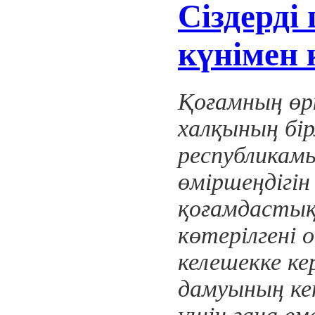
Сіздерді
күнімен
Қоғамның өр
халқының бір
республикам
өміршеңдігін
қоғамдастық
көтерілгені 
келешекке к
дамуының ке