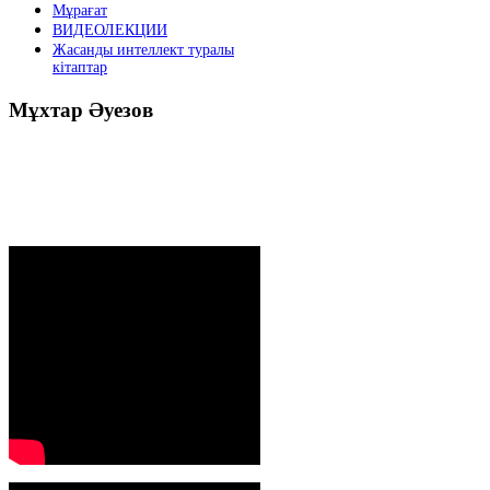
Мұрағат
ВИДЕОЛЕКЦИИ
Жасанды интеллект туралы
кітаптар
Мұхтар
Әуезов
Президенттің жолдауы