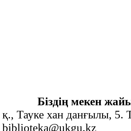
Біздің мекен жайы
қ., Тауке хан данғылы, 5. 
biblioteka@ukgu.kz