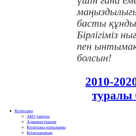
үшін ғана ем
маңыздылығын
басты құндыл
Бірлігіміз н
пен ынтымақ 
болсын!
2010-202
туралы 
Кітапхана
АБО тарихы
Администрация
Кітапхана құрылымы
Кітапхананың