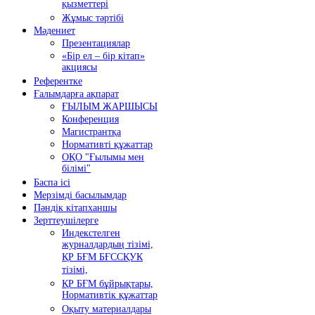
қызметтері
Жұмыс тәртібі
Мәдениет
Презентациялар
«Бір ел – бір кітап»
акциясы
Референтке
Ғалымдарға ақпарат
ҒЫЛЫМ ЖАРШЫСЫ
Конференция
Магистрантқа
Нормативті құжаттар
ОҚО "Ғылымы мен
білімі"
Баспа ісі
Мерзімді басылымдар
Пәндік кітапханшы
Зерттеушілерге
Индекстелген
журналдардың тізімі,
ҚР БҒМ БҒССҚУК
тізімі,
ҚР БҒМ бұйрықтары,
Нормативтік құжаттар
Оқыту материалдары