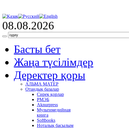
08.08.2026
Басты бет
Жаңа түсілімдер
Деректер қоры
АЛЬМА МАТЕР
Отандық базалар
Сирек қорлар
РМЭБ
Аknurpress
Мультимедийная
книга
Softbooks
Ноталық басылым