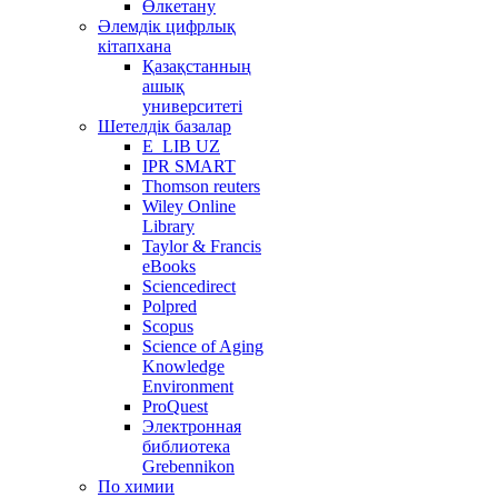
Өлкетану
Әлемдік цифрлық
кітапхана
Қазақстанның
ашық
университеті
Шетелдік базалар
E_LIB UZ
IPR SMART
Thomson reuters
Wiley Online
Library
Taylor & Francis
eBooks
Sciencedirect
Polpred
Scopus
Science of Aging
Knowledge
Environment
ProQuest
Электронная
библиотека
Grebennikon
По химии