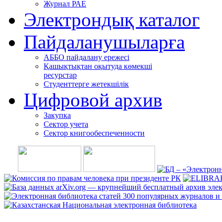
Журнал РАЕ
Электрондық каталог
Пайдаланушыларға
АББО пайдалану ережесі
Қашықтықтан оқытуда көмекші
ресурстар
Студенттерге жетекшілік
Цифровой архив
Закупка
Сектор учета
Сектор книгообеспеченности