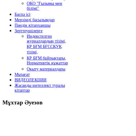
ОҚО "Ғылымы мен
білімі"
Баспа ісі
Мерзімді басылымдар
Пәндік кітапханшы
Зерттеушілерге
Индекстелген
журналдардың тізімі,
ҚР БҒМ БҒССҚУК
тізімі,
ҚР БҒМ бұйрықтары,
Нормативтік құжаттар
Оқыту материалдары
Мұрағат
ВИДЕОЛЕКЦИИ
Жасанды интеллект туралы
кітаптар
Мұхтар
Әуезов
Президенттің жолдауы