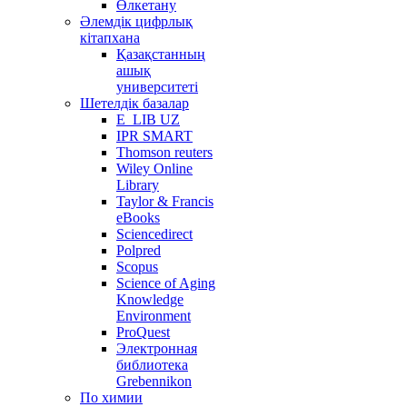
Өлкетану
Әлемдік цифрлық
кітапхана
Қазақстанның
ашық
университеті
Шетелдік базалар
E_LIB UZ
IPR SMART
Thomson reuters
Wiley Online
Library
Taylor & Francis
eBooks
Sciencedirect
Polpred
Scopus
Science of Aging
Knowledge
Environment
ProQuest
Электронная
библиотека
Grebennikon
По химии