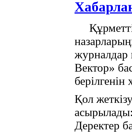
Хабарла
Құрметті 
назарларың
журналдар 
Вектор» бас
берілгенін 
Қол жеткіз
асырылады
Деректер б