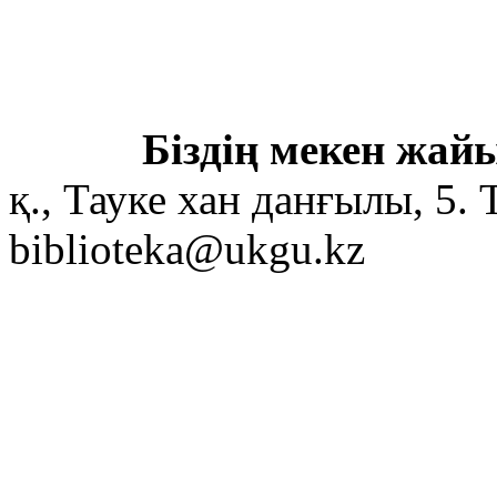
Біздің мекен жайы
қ., Тауке хан данғылы, 5. 
biblioteka@ukgu.kz