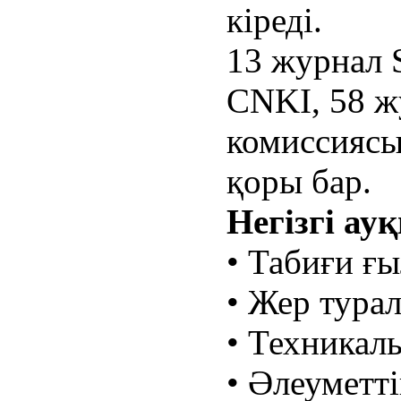
кіреді.
13 журнал 
CNKI, 58 ж
комиссиясы
қоры бар.
Негізгі а
• Табиғи ғ
• Жер тура
• Техникал
• Әлеуметт