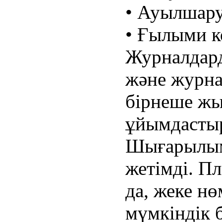
• Ауылшар
• Ғылыми к
Журналдард
және журна
бірнеше жы
ұйымдасты
Шығарылым
жетімді. П
да, жеке нө
мүмкіндік б