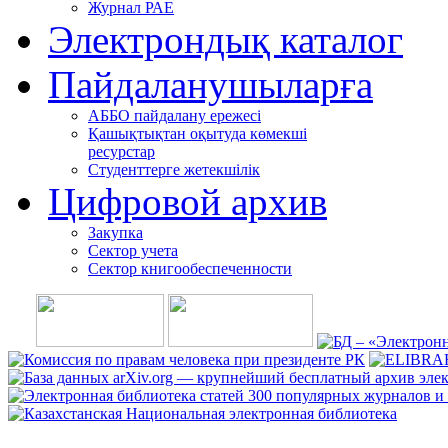
Журнал РАЕ
Электрондық каталог
Пайдаланушыларға
АББО пайдалану ережесі
Қашықтықтан оқытуда көмекші
ресурстар
Студенттерге жетекшілік
Цифровой архив
Закупка
Сектор учета
Сектор книгообеспеченности