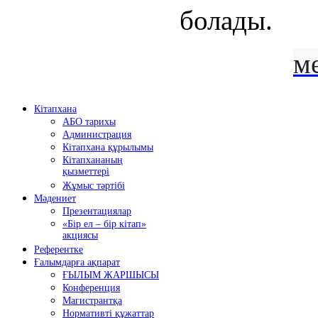
болады.
м
Кітапхана
АБО тарихы
Администрация
Кітапхана құрылымы
Кітапхананың
қызметтері
Жұмыс тәртібі
Мәдениет
Презентациялар
«Бір ел – бір кітап»
акциясы
Референтке
Ғалымдарға ақпарат
ҒЫЛЫМ ЖАРШЫСЫ
Конференция
Магистрантқа
Нормативті құжаттар