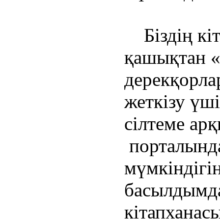
Біздің кі
қашықтан 
дерекқорла
жеткізу үш
сілтеме ар
порталында
мүмкіндігің
басылдымда
кітапханас