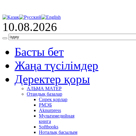
10.08.2026
Басты бет
Жаңа түсілімдер
Деректер қоры
АЛЬМА МАТЕР
Отандық базалар
Сирек қорлар
РМЭБ
Аknurpress
Мультимедийная
книга
Softbooks
Ноталық басылым