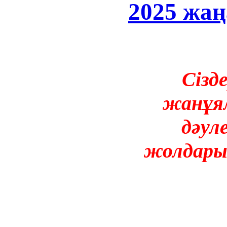
2025 жа
Сізд
жанұял
дәул
жолдары