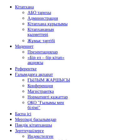
Кітапхана
АБО тарихы
Администрация
Кітапхана құрылымы
Кітапхананың
қызметтері
Жұмыс тәртібі
Мәдениет
Презентациялар
«Бір ел – бір кітап»
акциясы
Референтке
Ғалымдарға ақпарат
ҒЫЛЫМ ЖАРШЫСЫ
Конференция
Магистрантқа
Нормативті құжаттар
ОҚО "Ғылымы мен
білімі"
Баспа ісі
Мерзімді басылымдар
Пәндік кітапханшы
Зерттеушілерге
Индекстелген