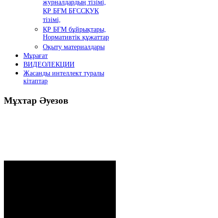
журналдардың тізімі,
ҚР БҒМ БҒССҚУК
тізімі,
ҚР БҒМ бұйрықтары,
Нормативтік құжаттар
Оқыту материалдары
Мұрағат
ВИДЕОЛЕКЦИИ
Жасанды интеллект туралы
кітаптар
Мұхтар
Әуезов
Президенттің жолдауы