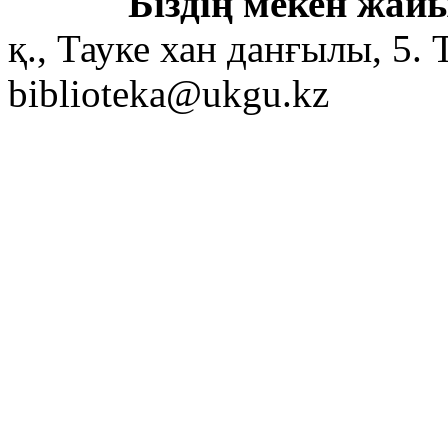
Біздің мекен жайы
қ., Тауке хан данғылы, 5. 
biblioteka@ukgu.kz