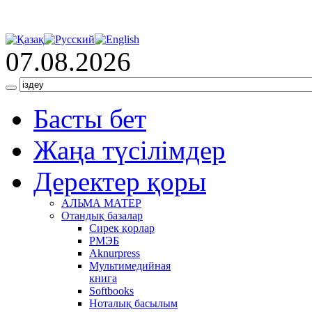
07.08.2026
Басты бет
Жаңа түсілімдер
Деректер қоры
АЛЬМА МАТЕР
Отандық базалар
Сирек қорлар
РМЭБ
Аknurpress
Мультимедийная
книга
Softbooks
Ноталық басылым