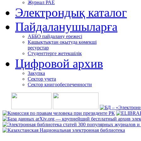
Журнал РАЕ
Электрондық каталог
Пайдаланушыларға
АББО пайдалану ережесі
Қашықтықтан оқытуда көмекші
ресурстар
Студенттерге жетекшілік
Цифровой архив
Закупка
Сектор учета
Сектор книгообеспеченности