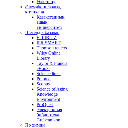
Өлкетану
Әлемдік цифрлық
кітапхана
Қазақстанның
ашық
университеті
Шетелдік базалар
E_LIB UZ
IPR SMART
Thomson reuters
Wiley Online
Library
Taylor & Francis
eBooks
Sciencedirect
Polpred
Scopus
Science of Aging
Knowledge
Environment
ProQuest
Электронная
библиотека
Grebennikon
По химии