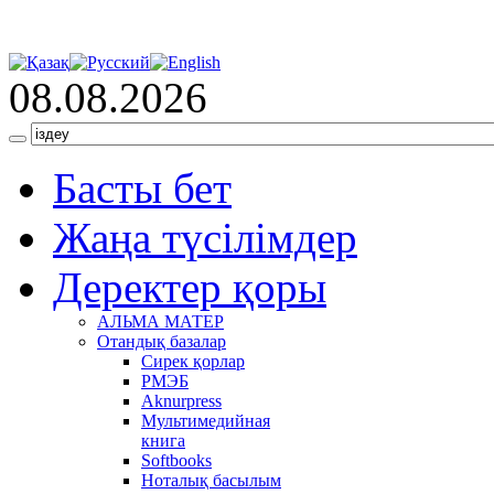
08.08.2026
Басты бет
Жаңа түсілімдер
Деректер қоры
АЛЬМА МАТЕР
Отандық базалар
Сирек қорлар
РМЭБ
Аknurpress
Мультимедийная
книга
Softbooks
Ноталық басылым