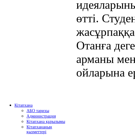
идеяларының
өтті. Студ
жасұрпаққа
Отанға дег
арманы мен
ойларына е
Кітапхана
АБО тарихы
Администрация
Кітапхана құрылымы
Кітапхананың
қызметтері