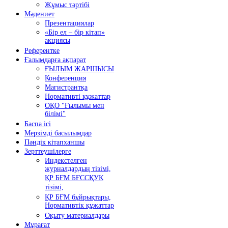
Жұмыс тәртібі
Мәдениет
Презентациялар
«Бір ел – бір кітап»
акциясы
Референтке
Ғалымдарға ақпарат
ҒЫЛЫМ ЖАРШЫСЫ
Конференция
Магистрантқа
Нормативті құжаттар
ОҚО "Ғылымы мен
білімі"
Баспа ісі
Мерзімді басылымдар
Пәндік кітапханшы
Зерттеушілерге
Индекстелген
журналдардың тізімі,
ҚР БҒМ БҒССҚУК
тізімі,
ҚР БҒМ бұйрықтары,
Нормативтік құжаттар
Оқыту материалдары
Мұрағат