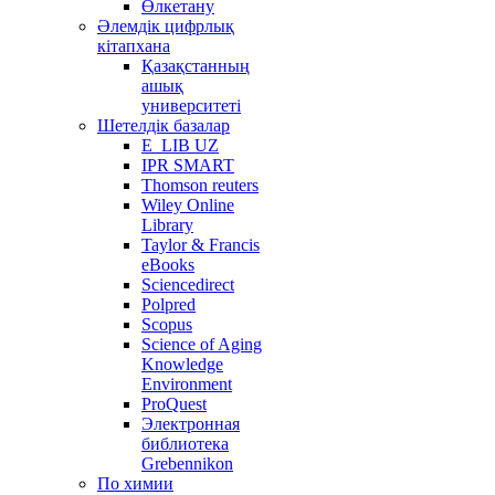
Өлкетану
Әлемдік цифрлық
кітапхана
Қазақстанның
ашық
университеті
Шетелдік базалар
E_LIB UZ
IPR SMART
Thomson reuters
Wiley Online
Library
Taylor & Francis
eBooks
Sciencedirect
Polpred
Scopus
Science of Aging
Knowledge
Environment
ProQuest
Электронная
библиотека
Grebennikon
По химии