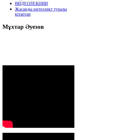
ВИДЕОЛЕКЦИИ
Жасанды интеллект туралы
кітаптар
Мұхтар
Әуезов
Президенттің жолдауы