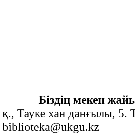
Біздің мекен жайы
қ., Тауке хан данғылы, 5. 
biblioteka@ukgu.kz