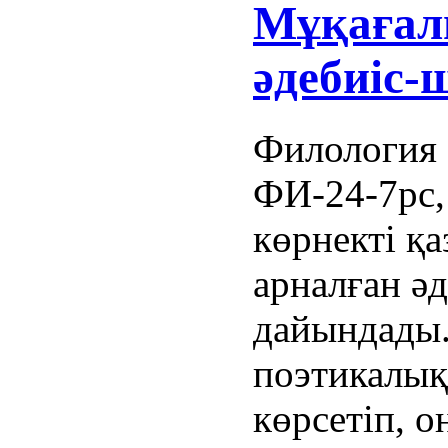
Мұқағал
әдебиіс-
Филология 
ФИ-24-7рс,
көрнекті қ
арналған ә
дайындады.
поэтикалық
көрсетіп, 