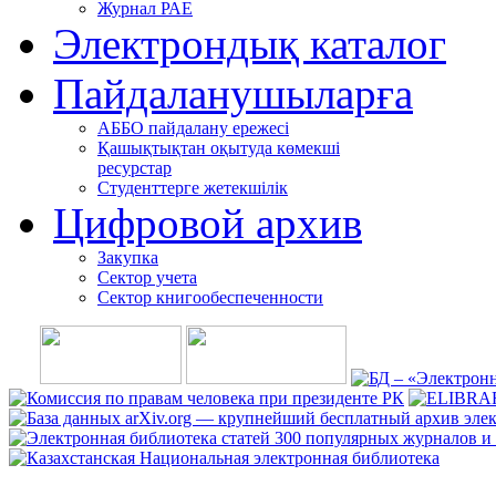
Журнал РАЕ
Электрондық каталог
Пайдаланушыларға
АББО пайдалану ережесі
Қашықтықтан оқытуда көмекші
ресурстар
Студенттерге жетекшілік
Цифровой архив
Закупка
Сектор учета
Сектор книгообеспеченности