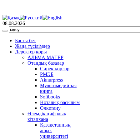
08.08.2026
Басты бет
Жаңа түсілімдер
Деректер қоры
АЛЬМА МАТЕР
Отандық базалар
Сирек қорлар
РМЭБ
Аknurpress
Мультимедийная
книга
Softbooks
Ноталық басылым
Өлкетану
Әлемдік цифрлық
кітапхана
Қазақстанның
ашық
университеті