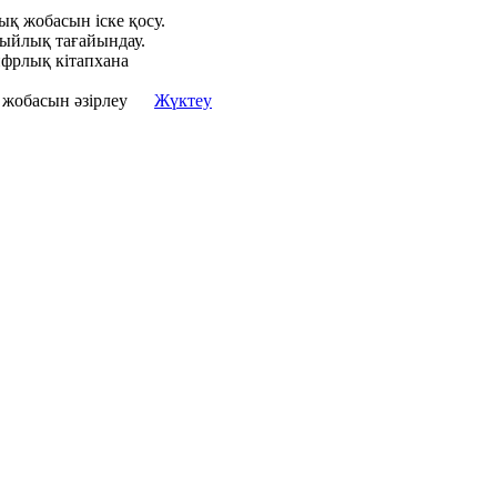
қ жобасын іске қосу.
сыйлық тағайындау.
ифрлық кітапхана
заң жобасын әзірлеу
Жүктеу