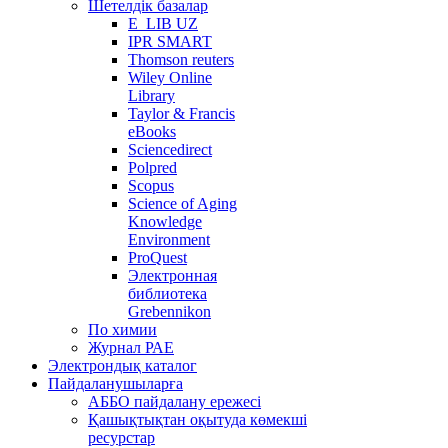
Шетелдік базалар
E_LIB UZ
IPR SMART
Thomson reuters
Wiley Online
Library
Taylor & Francis
eBooks
Sciencedirect
Polpred
Scopus
Science of Aging
Knowledge
Environment
ProQuest
Электронная
библиотека
Grebennikon
По химии
Журнал РАЕ
Электрондық каталог
Пайдаланушыларға
АББО пайдалану ережесі
Қашықтықтан оқытуда көмекші
ресурстар