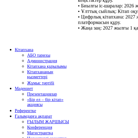
кеңістіктер құру.
•
Биылғы іс-шаралар: 2026 
•
Ұлттық сыйлық: Кітап оқу
•
Цифрлық кітапхана: 2027 
платформасын құру.
•
Жаңа заң: 2027 жылғы 1 қ
Кітапхана
АБО тарихы
Администрация
Кітапхана құрылымы
Кітапхананың
қызметтері
Жұмыс тәртібі
Мәдениет
Презентациялар
«Бір ел – бір кітап»
акциясы
Референтке
Ғалымдарға ақпарат
ҒЫЛЫМ ЖАРШЫСЫ
Конференция
Магистрантқа