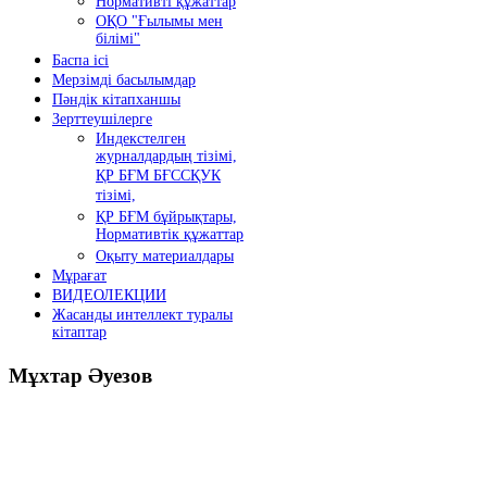
Нормативті құжаттар
ОҚО "Ғылымы мен
білімі"
Баспа ісі
Мерзімді басылымдар
Пәндік кітапханшы
Зерттеушілерге
Индекстелген
журналдардың тізімі,
ҚР БҒМ БҒССҚУК
тізімі,
ҚР БҒМ бұйрықтары,
Нормативтік құжаттар
Оқыту материалдары
Мұрағат
ВИДЕОЛЕКЦИИ
Жасанды интеллект туралы
кітаптар
Мұхтар
Әуезов
Президенттің жолдауы