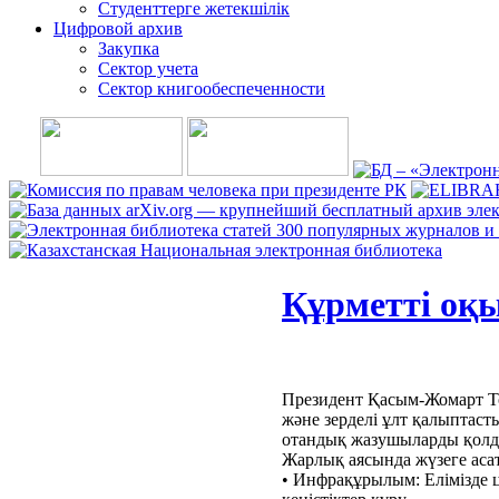
Студенттерге жетекшілік
Цифровой архив
Закупка
Сектор учета
Сектор книгообеспеченности
Құрметті оқ
Президент Қасым-Жомарт То
және зерделі ұлт қалыптаст
отандық жазушыларды қолда
Жарлық аясында жүзеге асат
•
Инфрақұрылым: Елімізде 