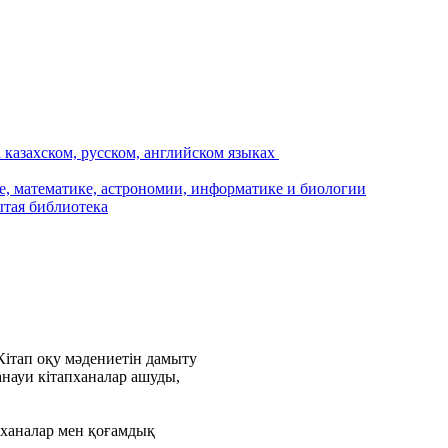
Кітап оқу мәдениетін дамыту
анауи кітапханалар ашуды,
пханалар мен қоғамдық