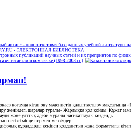
ырман!
қаев қоғамда кітап оқу мәдениетін қалыптастыру мақсатында «
ыру жөніндегі шаралар туралы» Жарлыққа қол қойды. Құжат зам
уды және ұлттық әдеби мұраны насихаттауды көздейді.
ын негізгі міндеттер мен мерзімдер:
цифрлық құралдарды кеңінен қолданатын жаңа форматтағы кіта