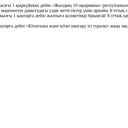
жылғы 1 қыркүйекке дейін «Жылдың 10 оқырманы» республикалы
 мәдениетін дамытудағы үздік жетістіктер үшін арнайы Ұлттық 
жылғы 1 қаңтарға дейін жалпыға қолжетімді бірыңғай Ұлттық ц
аңтарға дейін «Кітапхана және кітап шығару ісі туралы» жаңа 