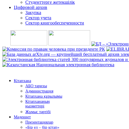
Студенттерге жетекшілік
Цифровой архив
Закупка
Сектор учета
Сектор книгообеспеченности
Кітапхана
АБО тарихы
Администрация
Кітапхана құрылымы
Кітапхананың
қызметтері
Жұмыс тәртібі
Мәдениет
Презентациялар
«Бір ел – бір кітап»