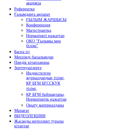
акциясы
Референтке
Ғалымдарға ақпарат
ҒЫЛЫМ ЖАРШЫСЫ
Конференция
Магистрантқа
Нормативті құжаттар
ОҚО "Ғылымы мен
білімі"
Баспа ісі
Мерзімді басылымдар
Пәндік кітапханшы
Зерттеушілерге
Индекстелген
журналдардың тізімі,
ҚР БҒМ БҒССҚУК
тізімі,
ҚР БҒМ бұйрықтары,
Нормативтік құжаттар
Оқыту материалдары
Мұрағат
ВИДЕОЛЕКЦИИ
Жасанды интеллект туралы
кітаптар