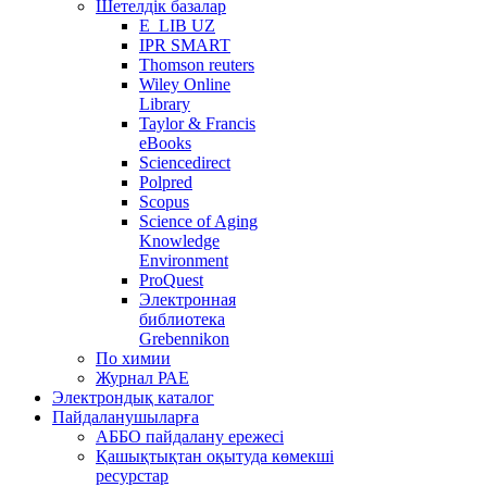
Шетелдік базалар
E_LIB UZ
IPR SMART
Thomson reuters
Wiley Online
Library
Taylor & Francis
eBooks
Sciencedirect
Polpred
Scopus
Science of Aging
Knowledge
Environment
ProQuest
Электронная
библиотека
Grebennikon
По химии
Журнал РАЕ
Электрондық каталог
Пайдаланушыларға
АББО пайдалану ережесі
Қашықтықтан оқытуда көмекші
ресурстар