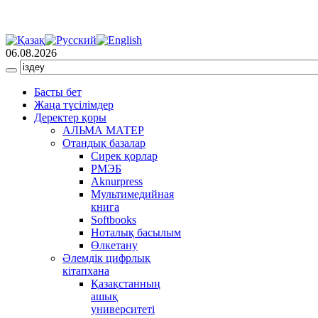
06.08.2026
Басты бет
Жаңа түсілімдер
Деректер қоры
АЛЬМА МАТЕР
Отандық базалар
Сирек қорлар
РМЭБ
Аknurpress
Мультимедийная
книга
Softbooks
Ноталық басылым
Өлкетану
Әлемдік цифрлық
кітапхана
Қазақстанның
ашық
университеті