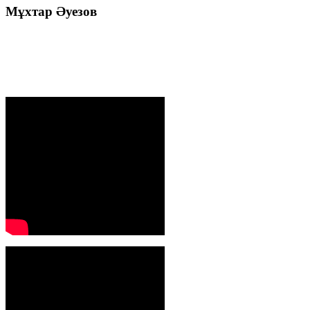
Мұхтар
Әуезов
Президенттің жолдауы