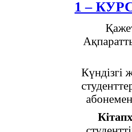
1 – КУ
Қажет
Ақпаратты
Күндізгі 
студентте
абонемент
Кітап
студентті