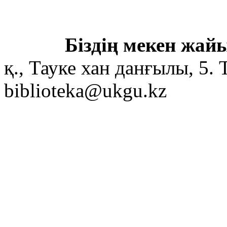
Біздің мекен жайы
қ., Тауке хан данғылы, 5. 
biblioteka@ukgu.kz