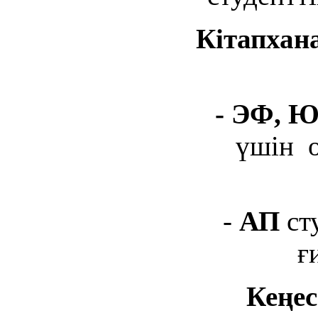
Кітапхан
- ЭФ, 
үшін о
-
АП
сту
ғ
Кеңес