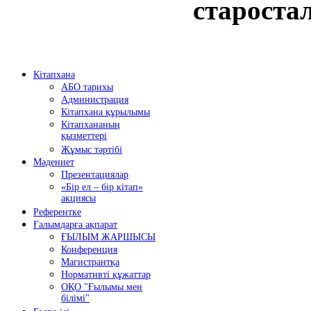
староста
Кітапхана
АБО тарихы
Администрация
Кітапхана құрылымы
Кітапхананың
қызметтері
Жұмыс тәртібі
Мәдениет
Презентациялар
«Бір ел – бір кітап»
акциясы
Референтке
Ғалымдарға ақпарат
ҒЫЛЫМ ЖАРШЫСЫ
Конференция
Магистрантқа
Нормативті құжаттар
ОҚО "Ғылымы мен
білімі"