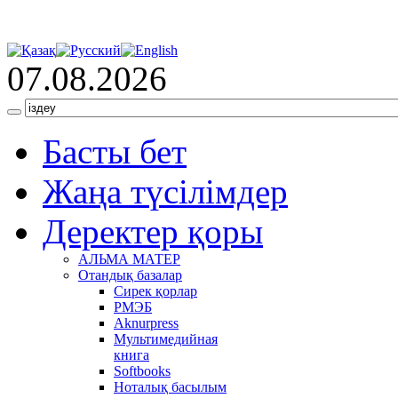
07.08.2026
Басты бет
Жаңа түсілімдер
Деректер қоры
АЛЬМА МАТЕР
Отандық базалар
Сирек қорлар
РМЭБ
Аknurpress
Мультимедийная
книга
Softbooks
Ноталық басылым