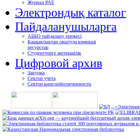
Журнал РАЕ
Электрондық каталог
Пайдаланушыларға
АББО пайдалану ережесі
Қашықтықтан оқытуда көмекші
ресурстар
Студенттерге жетекшілік
Цифровой архив
Закупка
Сектор учета
Сектор книгообеспеченности