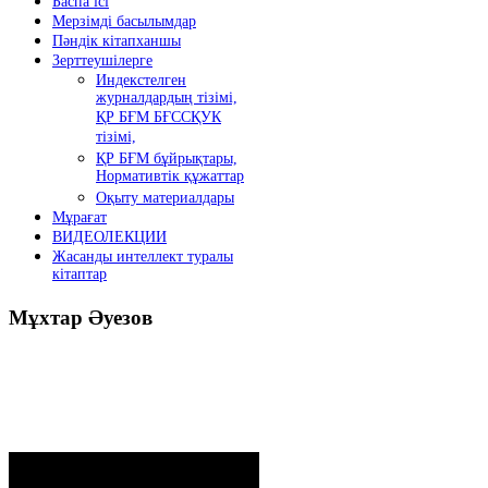
Баспа ісі
Мерзімді басылымдар
Пәндік кітапханшы
Зерттеушілерге
Индекстелген
журналдардың тізімі,
ҚР БҒМ БҒССҚУК
тізімі,
ҚР БҒМ бұйрықтары,
Нормативтік құжаттар
Оқыту материалдары
Мұрағат
ВИДЕОЛЕКЦИИ
Жасанды интеллект туралы
кітаптар
Мұхтар
Әуезов
Президенттің жолдауы