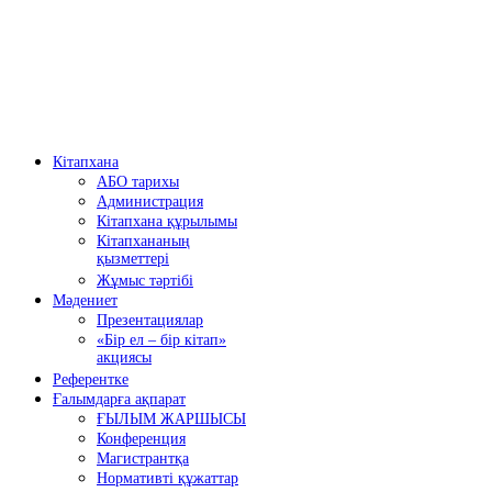
( 
Кітапхана
АБО тарихы
Администрация
Кітапхана құрылымы
Кітапхананың
қызметтері
Жұмыс тәртібі
Мәдениет
Презентациялар
«Бір ел – бір кітап»
акциясы
Референтке
Ғалымдарға ақпарат
ҒЫЛЫМ ЖАРШЫСЫ
Конференция
Магистрантқа
Нормативті құжаттар