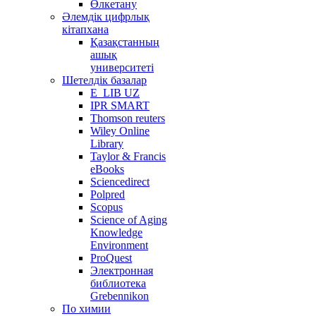
Өлкетану
Әлемдік цифрлық
кітапхана
Қазақстанның
ашық
университеті
Шетелдік базалар
E_LIB UZ
IPR SMART
Thomson reuters
Wiley Online
Library
Taylor & Francis
eBooks
Sciencedirect
Polpred
Scopus
Science of Aging
Knowledge
Environment
ProQuest
Электронная
библиотека
Grebennikon
По химии