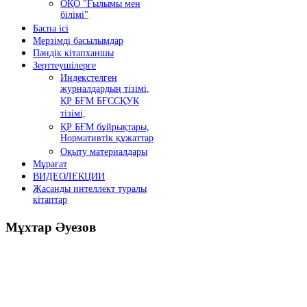
ОҚО "Ғылымы мен
білімі"
Баспа ісі
Мерзімді басылымдар
Пәндік кітапханшы
Зерттеушілерге
Индекстелген
журналдардың тізімі,
ҚР БҒМ БҒССҚУК
тізімі,
ҚР БҒМ бұйрықтары,
Нормативтік құжаттар
Оқыту материалдары
Мұрағат
ВИДЕОЛЕКЦИИ
Жасанды интеллект туралы
кітаптар
Мұхтар
Әуезов
Президенттің жолдауы