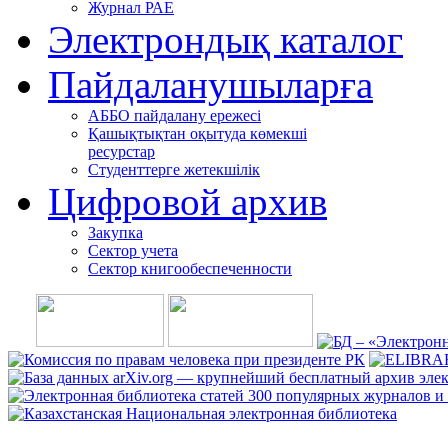
Журнал РАЕ
Электрондық каталог
Пайдаланушыларға
АББО пайдалану ережесі
Қашықтықтан оқытуда көмекші
ресурстар
Студенттерге жетекшілік
Цифровой архив
Закупка
Сектор учета
Сектор книгообеспеченности