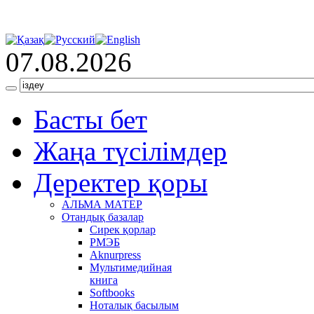
07.08.2026
Басты бет
Жаңа түсілімдер
Деректер қоры
АЛЬМА МАТЕР
Отандық базалар
Сирек қорлар
РМЭБ
Аknurpress
Мультимедийная
книга
Softbooks
Ноталық басылым