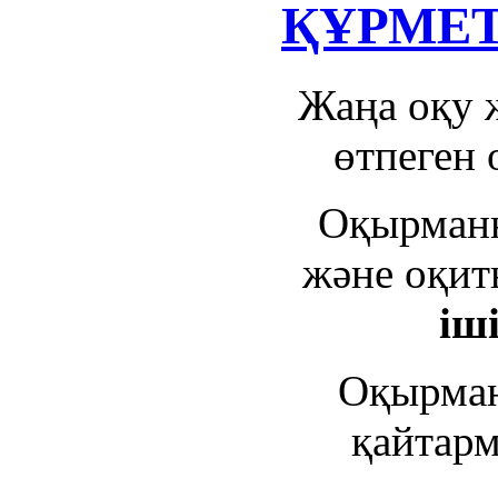
ҚҰРМЕТ
Жаңа оқу
өтпеген 
Оқырманн
және оқит
іш
Оқырман
қайтарм