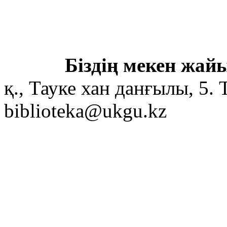
Біздің мекен жайы
қ., Тауке хан данғылы, 5. 
biblioteka@ukgu.kz