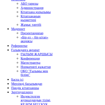
АБО тарихы
Администрация
Кітапхана құрылымы
Кітапхананың
қызметтері
Жұмыс тәртібі
Мәдениет
Презентациялар
«Бір ел – бір кітап»
акциясы
Референтке
Ғалымдарға ақпарат
ҒЫЛЫМ ЖАРШЫСЫ
Конференция
Магистрантқа
Нормативті құжаттар
ОҚО "Ғылымы мен
білімі"
Баспа ісі
Мерзімді басылымдар
Пәндік кітапханшы
Зерттеушілерге
Индекстелген
журналдардың тізімі,
ҚР БҒМ БҒССҚУК