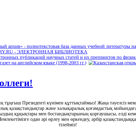
оллеги!
ң тұңғыш Президенті күнімен құттықтаймыз! Жаңа тәуелсіз мем
рлық қазақстандықтар және халықаралық қоғамдастық мойындағ
ыздың құқықтары мен бостандықтарының қорғаушысы, елді кеме
емлекетімізге одан әрі өрлеу мен өркендеу, әрбір қазақстандыққа
тілейміз!