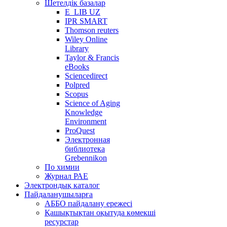
Шетелдік базалар
E_LIB UZ
IPR SMART
Thomson reuters
Wiley Online
Library
Taylor & Francis
eBooks
Sciencedirect
Polpred
Scopus
Science of Aging
Knowledge
Environment
ProQuest
Электронная
библиотека
Grebennikon
По химии
Журнал РАЕ
Электрондық каталог
Пайдаланушыларға
АББО пайдалану ережесі
Қашықтықтан оқытуда көмекші
ресурстар