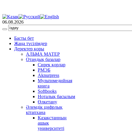
06.08.2026
Басты бет
Жаңа түсілімдер
Деректер қоры
АЛЬМА МАТЕР
Отандық базалар
Сирек қорлар
РМЭБ
Аknurpress
Мультимедийная
книга
Softbooks
Ноталық басылым
Өлкетану
Әлемдік цифрлық
кітапхана
Қазақстанның
ашық
университеті