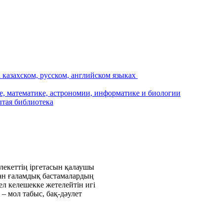
лекеттің іргетасын қалаушы
ан ғаламдық бастамалардың
л келешекке жетелейтін игі
 – мол табыс, бақ-дәулет