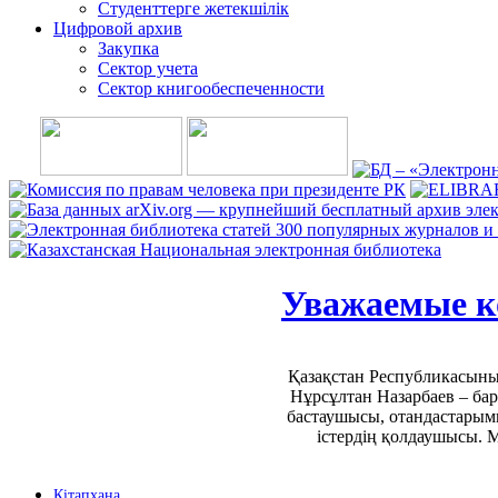
Студенттерге жетекшілік
Цифровой архив
Закупка
Сектор учета
Сектор книгообеспеченности
Уважаемые к
Қазақстан Республикасыны
Нұрсұлтан Назарбаев – ба
бастаушысы, отандастарым
істердің қолдаушысы. М
Кітапхана