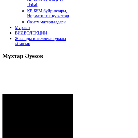
тізімі,
ҚР БҒМ бұйрықтары,
Нормативтік құжаттар
Оқыту материалдары
Мұрағат
ВИДЕОЛЕКЦИИ
Жасанды интеллект туралы
кітаптар
Мұхтар
Әуезов
Президенттің жолдауы