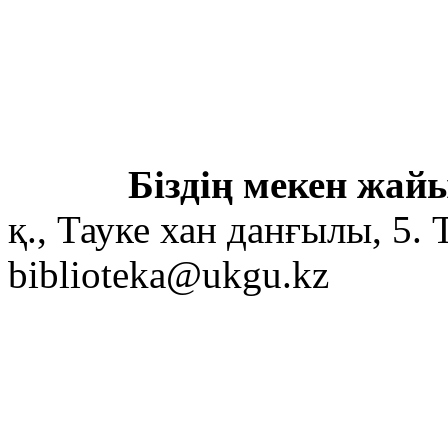
Біздің мекен жайы
қ., Тауке хан данғылы, 5. 
biblioteka@ukgu.kz