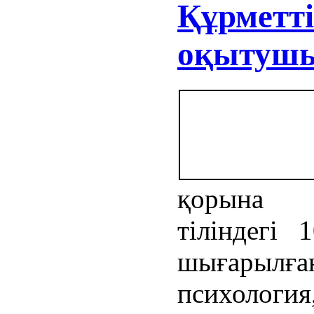
Құрметті
оқытушы
қорына «
тіліндегі
шығарыл
психология