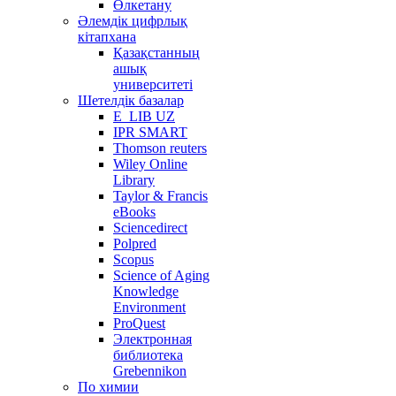
Өлкетану
Әлемдік цифрлық
кітапхана
Қазақстанның
ашық
университеті
Шетелдік базалар
E_LIB UZ
IPR SMART
Thomson reuters
Wiley Online
Library
Taylor & Francis
eBooks
Sciencedirect
Polpred
Scopus
Science of Aging
Knowledge
Environment
ProQuest
Электронная
библиотека
Grebennikon
По химии