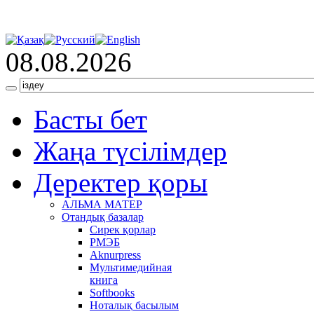
08.08.2026
Басты бет
Жаңа түсілімдер
Деректер қоры
АЛЬМА МАТЕР
Отандық базалар
Сирек қорлар
РМЭБ
Аknurpress
Мультимедийная
книга
Softbooks
Ноталық басылым