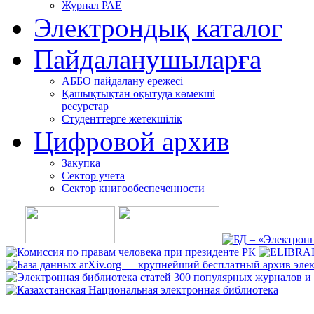
Журнал РАЕ
Электрондық каталог
Пайдаланушыларға
АББО пайдалану ережесі
Қашықтықтан оқытуда көмекші
ресурстар
Студенттерге жетекшілік
Цифровой архив
Закупка
Сектор учета
Сектор книгообеспеченности