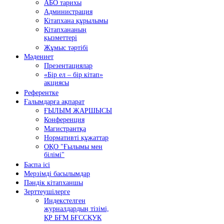
АБО тарихы
Администрация
Кітапхана құрылымы
Кітапхананың
қызметтері
Жұмыс тәртібі
Мәдениет
Презентациялар
«Бір ел – бір кітап»
акциясы
Референтке
Ғалымдарға ақпарат
ҒЫЛЫМ ЖАРШЫСЫ
Конференция
Магистрантқа
Нормативті құжаттар
ОҚО "Ғылымы мен
білімі"
Баспа ісі
Мерзімді басылымдар
Пәндік кітапханшы
Зерттеушілерге
Индекстелген
журналдардың тізімі,
ҚР БҒМ БҒССҚУК