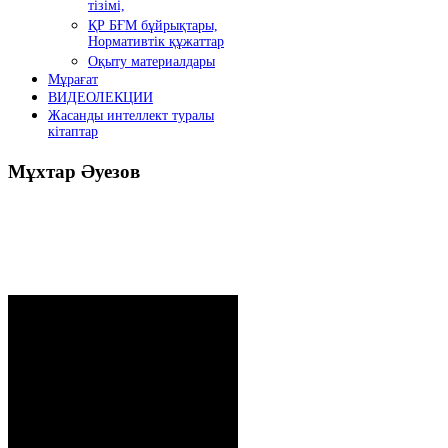
тізімі,
ҚР БҒМ бұйрықтары,
Нормативтік құжаттар
Оқыту материалдары
Мұрағат
ВИДЕОЛЕКЦИИ
Жасанды интеллект туралы
кітаптар
Мұхтар
Әуезов
Президенттің жолдауы