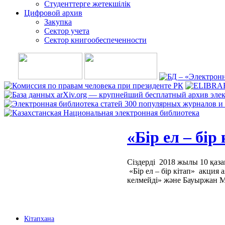
Студенттерге жетекшілік
Цифровой архив
Закупка
Сектор учета
Сектор книгообеспеченности
«Бір ел – бір
Сіздерді 2018 жылы 10 қаза
«Бір ел – бір кітап» акци
келмейді» және Бауыржан 
Кітапхана