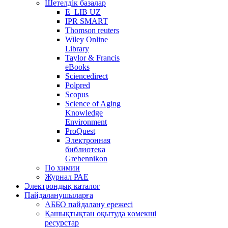
Шетелдік базалар
E_LIB UZ
IPR SMART
Thomson reuters
Wiley Online
Library
Taylor & Francis
eBooks
Sciencedirect
Polpred
Scopus
Science of Aging
Knowledge
Environment
ProQuest
Электронная
библиотека
Grebennikon
По химии
Журнал РАЕ
Электрондық каталог
Пайдаланушыларға
АББО пайдалану ережесі
Қашықтықтан оқытуда көмекші
ресурстар