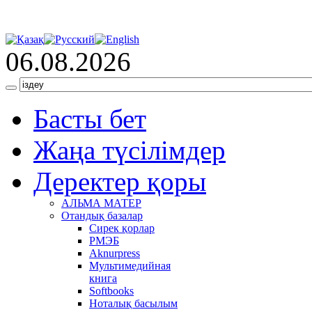
06.08.2026
Басты бет
Жаңа түсілімдер
Деректер қоры
АЛЬМА МАТЕР
Отандық базалар
Сирек қорлар
РМЭБ
Аknurpress
Мультимедийная
книга
Softbooks
Ноталық басылым