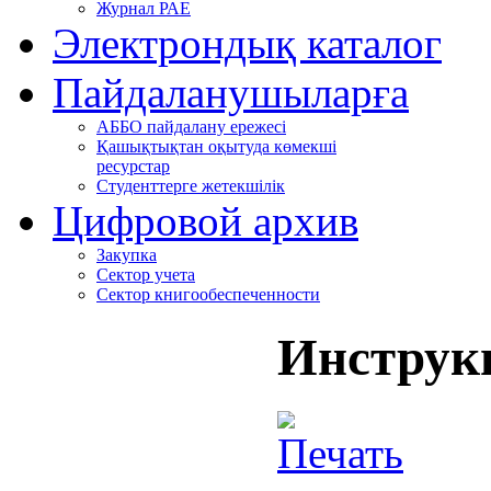
Журнал РАЕ
Электрондық каталог
Пайдаланушыларға
АББО пайдалану ережесі
Қашықтықтан оқытуда көмекші
ресурстар
Студенттерге жетекшілік
Цифровой архив
Закупка
Сектор учета
Сектор книгообеспеченности
Инструк