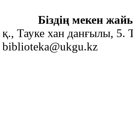
Біздің мекен жайы
қ., Тауке хан данғылы, 5. 
biblioteka@ukgu.kz