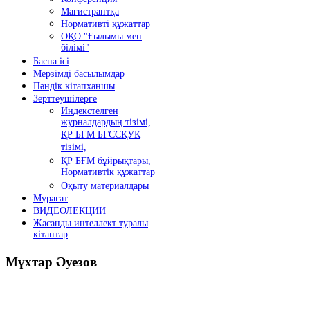
Магистрантқа
Нормативті құжаттар
ОҚО "Ғылымы мен
білімі"
Баспа ісі
Мерзімді басылымдар
Пәндік кітапханшы
Зерттеушілерге
Индекстелген
журналдардың тізімі,
ҚР БҒМ БҒССҚУК
тізімі,
ҚР БҒМ бұйрықтары,
Нормативтік құжаттар
Оқыту материалдары
Мұрағат
ВИДЕОЛЕКЦИИ
Жасанды интеллект туралы
кітаптар
Мұхтар
Әуезов