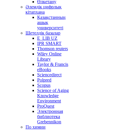
Өлкетану
Әлемдік цифрлық
кітапхана
Қазақстанның
ашық
университеті
Шетелдік базалар
E_LIB UZ
IPR SMART
Thomson reuters
Wiley Online
Library
Taylor & Francis
eBooks
Sciencedirect
Polpred
Scopus
Science of Aging
Knowledge
Environment
ProQuest
Электронная
библиотека
Grebennikon
По химии