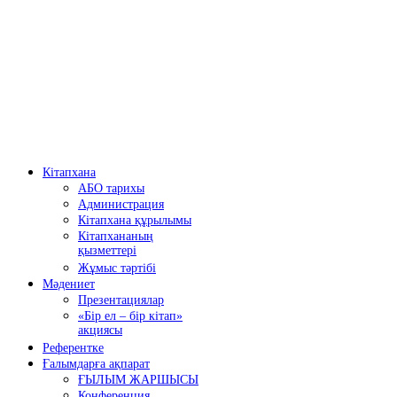
Кітапхана
АБО тарихы
Администрация
Кітапхана құрылымы
Кітапхананың
қызметтері
Жұмыс тәртібі
Мәдениет
Презентациялар
«Бір ел – бір кітап»
акциясы
Референтке
Ғалымдарға ақпарат
ҒЫЛЫМ ЖАРШЫСЫ
Конференция