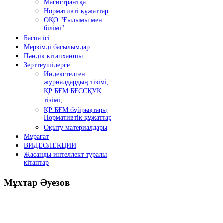
Магистрантқа
Нормативті құжаттар
ОҚО "Ғылымы мен
білімі"
Баспа ісі
Мерзімді басылымдар
Пәндік кітапханшы
Зерттеушілерге
Индекстелген
журналдардың тізімі,
ҚР БҒМ БҒССҚУК
тізімі,
ҚР БҒМ бұйрықтары,
Нормативтік құжаттар
Оқыту материалдары
Мұрағат
ВИДЕОЛЕКЦИИ
Жасанды интеллект туралы
кітаптар
Мұхтар
Әуезов