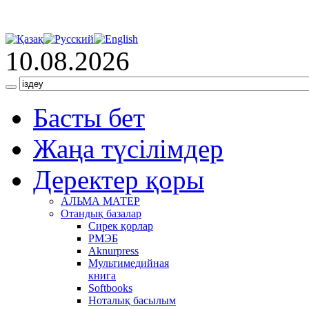
10.08.2026
Басты бет
Жаңа түсілімдер
Деректер қоры
АЛЬМА МАТЕР
Отандық базалар
Сирек қорлар
РМЭБ
Аknurpress
Мультимедийная
книга
Softbooks
Ноталық басылым