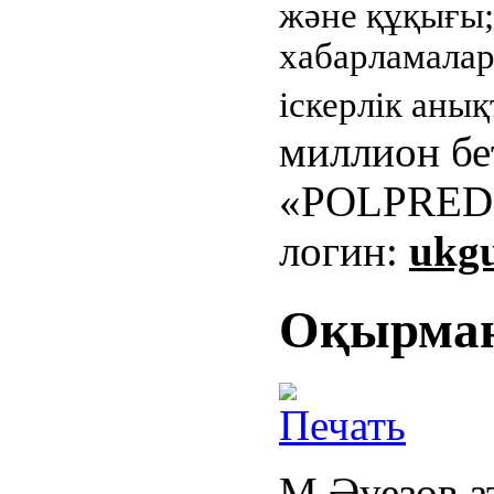
және құқығы
хабарламала
іскерлік аны
миллион бе
«POLPRED
логин:
ukg
Оқырман
М.Әуезов 