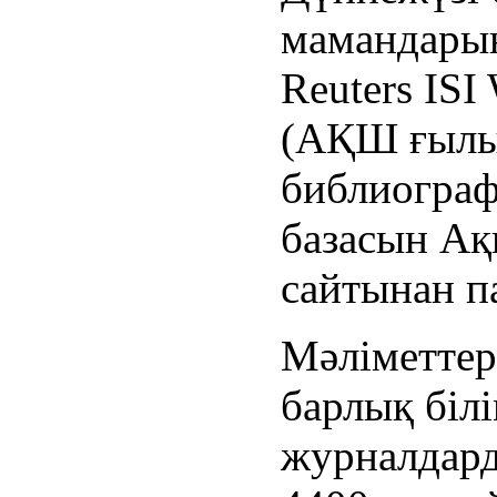
мамандары
Reuters IS
(АҚШ ғылым
библиограф
базасын Ақ
сайтынан п
Мәліметтер
барлық біл
журналдард