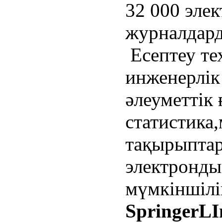
32 000 эле
журналдар
Есептеу те
инженерлік
әлеуметтік
статистика
тақырыпта
электронды
мүмкіншілі
SpringerLI