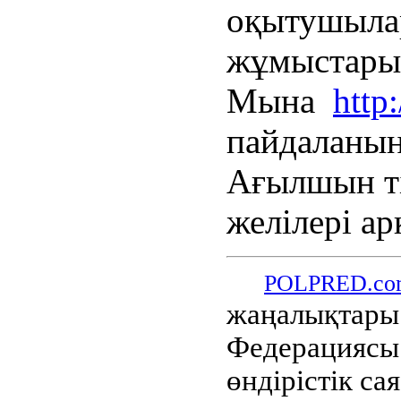
оқытушылар
жұмыстары 
Мына
http
пайдаланың
Ағылшын ті
желілері а
POLPRED.co
жаңалықтары 
Федерациясы 
өндірістік са