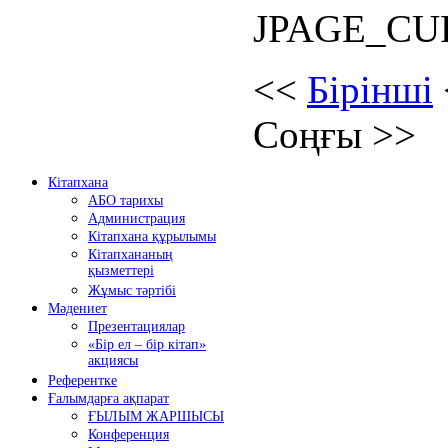
JPAGE_CU
<<
Бірінші
Соңғы
>>
Кітапхана
АБО тарихы
Администрация
Кітапхана құрылымы
Кітапхананың
қызметтері
Жұмыс тәртібі
Мәдениет
Презентациялар
«Бір ел – бір кітап»
акциясы
Референтке
Ғалымдарға ақпарат
ҒЫЛЫМ ЖАРШЫСЫ
Конференция