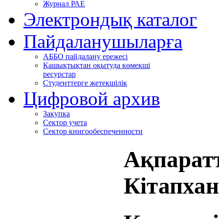
Журнал РАЕ
Электрондық каталог
Пайдаланушыларға
АББО пайдалану ережесі
Қашықтықтан оқытуда көмекші
ресурстар
Студенттерге жетекшілік
Цифровой архив
Закупка
Сектор учета
Сектор книгообеспеченности
Ақпаратт
Кітапха