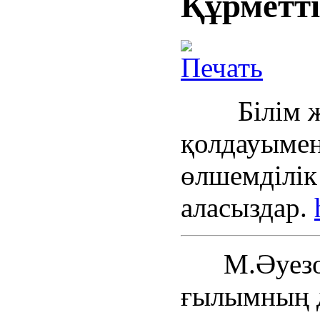
Құрметт
Білім жән
қолдауыме
өлшемділік
аласыздар.
М.Әуезов 
ғылымның д