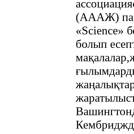
ассоциаци
(АААЖ) па
«Science» 
болып есеп
мақалалар,
ғылымдарды
жаңалықтар
жаратылыст
Вашингтон
Кембриджде