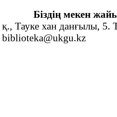
Біздің мекен жайы
қ., Тауке хан данғылы, 5. 
biblioteka@ukgu.kz