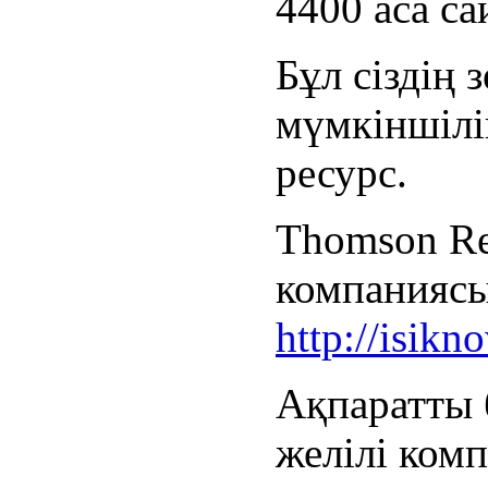
4400 аса са
Бұл сіздің 
мүмкіншілі
ресурс.
Thomson Re
компаниясы
http://isik
Ақпаратты 
желілі ком