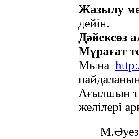
Жазылу ме
дейін.
Дәйексөз а
Мұрағат те
Мына
http
пайдаланың
Ағылшын ті
желілері а
М.Әуезов 