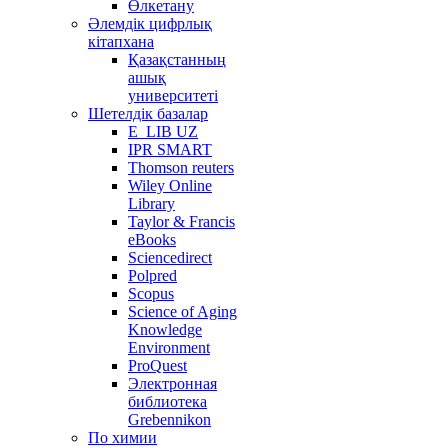
Өлкетану
Әлемдік цифрлық
кітапхана
Қазақстанның
ашық
университеті
Шетелдік базалар
E_LIB UZ
IPR SMART
Thomson reuters
Wiley Online
Library
Taylor & Francis
eBooks
Sciencedirect
Polpred
Scopus
Science of Aging
Knowledge
Environment
ProQuest
Электронная
библиотека
Grebennikon
По химии