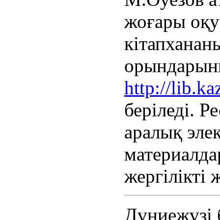
жоғары оқу
кітапханан
орындарыны
http://lib.k
беріледі. 
аралық эле
материалда
жергілікті 
Дүниежүзі 