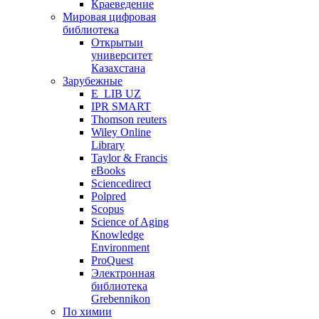
Краеведение
Мировая цифровая
библиотека
Открытыи
университет
Казахстана
Зарубежные
E_LIB UZ
IPR SMART
Thomson reuters
Wiley Online
Library
Taylor & Francis
eBooks
Sciencedirect
Polpred
Scopus
Science of Aging
Knowledge
Environment
ProQuest
Электронная
библиотека
Grebennikon
По химии