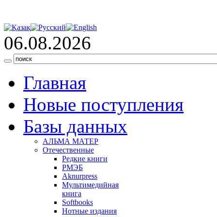
06.08.2026
Главная
Новые поступления
Базы данных
АЛЬМА МАТЕР
Отечественные
Редкие книги
РМЭБ
Аknurpress
Мультимедийная
книга
Softbooks
Нотные издания