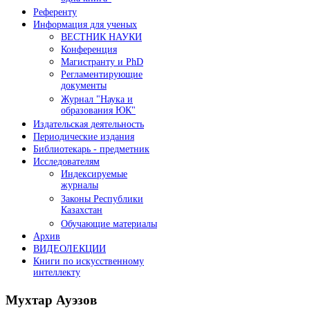
Референту
Информация для ученых
ВЕСТНИК НАУКИ
Конференция
Магистранту и PhD
Регламентирующие
документы
Журнал "Наука и
образования ЮК"
Издательская деятельность
Периодические издания
Библиотекарь - предметник
Исследователям
Индексируемые
журналы
Законы Республики
Казахстан
Обучающие материалы
Архив
ВИДЕОЛЕКЦИИ
Книги по искусственному
интеллекту
Мухтар
Ауэзов