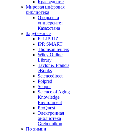
Краеведение
Мировая цифровая
библиотека
Открытыи
университет
Казахстана
Зарубежные
E_LIB UZ
IPR SMART
Thomson reuters
Wiley Online
Library
Taylor & Francis
eBooks
Sciencedirect
Polpred
Scopus
Science of Aging
Knowledge
Environment
ProQuest
Электронная
библиотека
Grebennikon
По химии