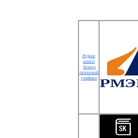
Редкие
книги
Книги
латинской
графики