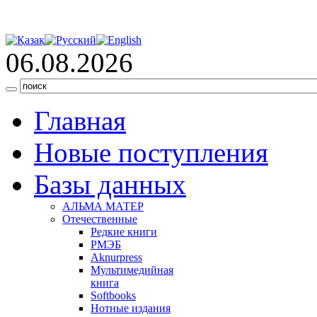
06.08.2026
Главная
Новые поступления
Базы данных
АЛЬМА МАТЕР
Отечественные
Редкие книги
РМЭБ
Аknurpress
Мультимедийная
книга
Softbooks
Нотные издания