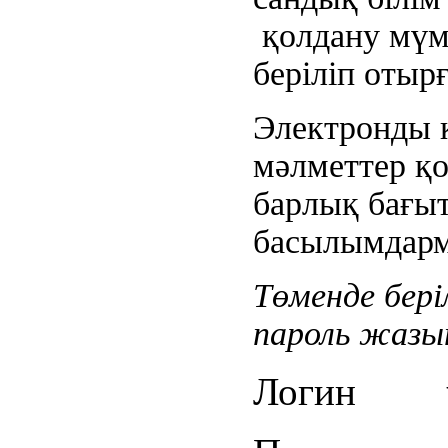
қолдану мүмк
беріліп отыр
Электронды 
мәлметтер қо
барлық бағы
басылымдарм
Төменде бері
пароль жазы
Логин
uk