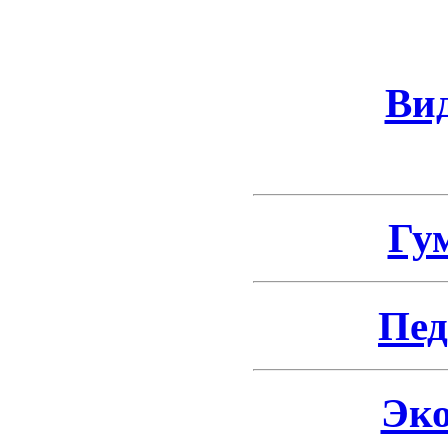
Вид
Гу
Пед
Эко