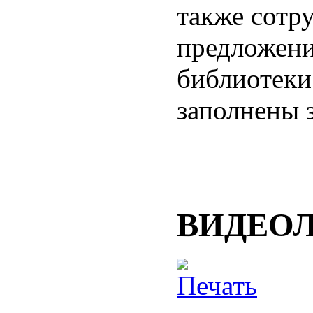
также сотр
предложени
библиотеки
заполнены з
ВИДЕО