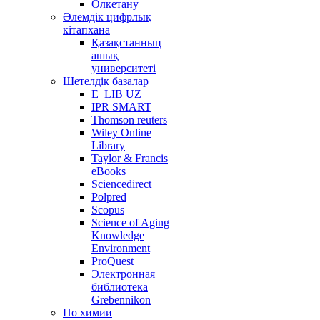
Өлкетану
Әлемдік цифрлық
кітапхана
Қазақстанның
ашық
университеті
Шетелдік базалар
E_LIB UZ
IPR SMART
Thomson reuters
Wiley Online
Library
Taylor & Francis
eBooks
Sciencedirect
Polpred
Scopus
Science of Aging
Knowledge
Environment
ProQuest
Электронная
библиотека
Grebennikon
По химии