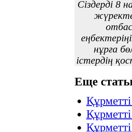
Сіздерді 8 
жүректе
отбас
еңбектерің
нұрға бө
істердің қо
Еще статьи
Құрметті
Құрметті
Құрметті