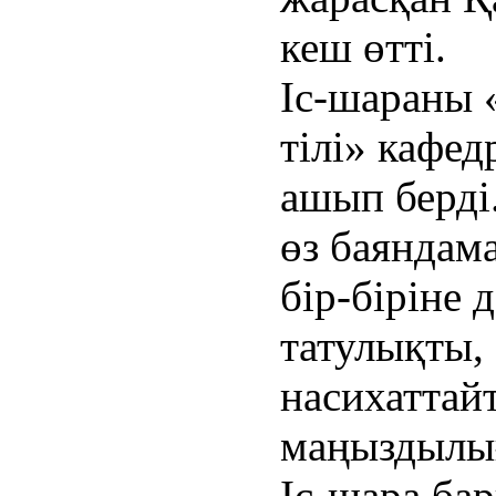
кеш өтті.
Іс-шараны 
тілі» кафе
ашып берді
өз баяндама
бір-біріне 
татулықты,
насихаттай
маңыздылығ
Іс-шара ба