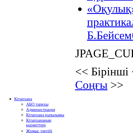
«Оқулық
практика
Б.Бейсем
JPAGE_CU
<<
Бірінші
Соңғы
>>
Кітапхана
АБО тарихы
Администрация
Кітапхана құрылымы
Кітапхананың
қызметтері
Жұмыс тәртібі