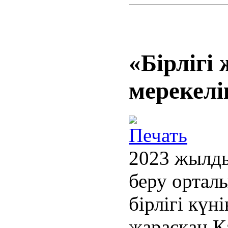
«Бірлігі
мерекелі
2023 жылды
беру ортал
бірлігі күн
жарасқан Қ