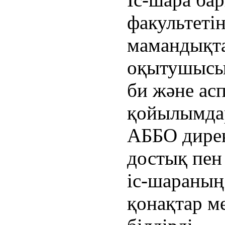
факультеті
мамандықта
оқытушысы 
би және асп
қойылымдар
АББО дире
достық пен
іс-шараның
қонақтар м