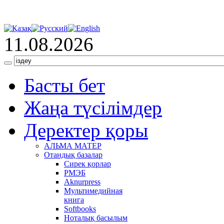
11.08.2026
Басты бет
Жаңа түсілімдер
Деректер қоры
АЛЬМА МАТЕР
Отандық базалар
Сирек қорлар
РМЭБ
Аknurpress
Мультимедийная
книга
Softbooks
Ноталық басылым