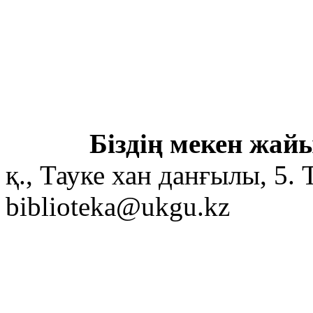
Біздің мекен жайы
қ., Тауке хан данғылы, 5. 
biblioteka@ukgu.kz