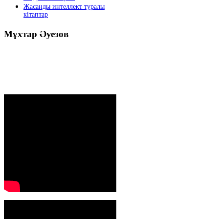
Жасанды интеллект туралы
кітаптар
Мұхтар
Әуезов
Президенттің жолдауы