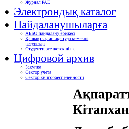
Журнал РАЕ
Электрондық каталог
Пайдаланушыларға
АББО пайдалану ережесі
Қашықтықтан оқытуда көмекші
ресурстар
Студенттерге жетекшілік
Цифровой архив
Закупка
Сектор учета
Сектор книгообеспеченности
Ақпаратт
Кітапха