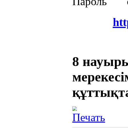
Пароль
q6
ht
8 науыр
мерекес
құттықт