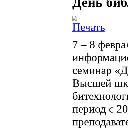
День би
7 – 8 февра
информацио
семинар «Д
Высшей шк
битехнолог
период с 2
преподават