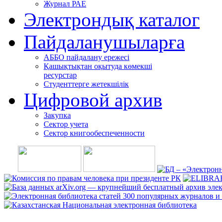
Журнал РАЕ
Электрондық каталог
Пайдаланушыларға
АББО пайдалану ережесі
Қашықтықтан оқытуда көмекші
ресурстар
Студенттерге жетекшілік
Цифровой архив
Закупка
Сектор учета
Сектор книгообеспеченности