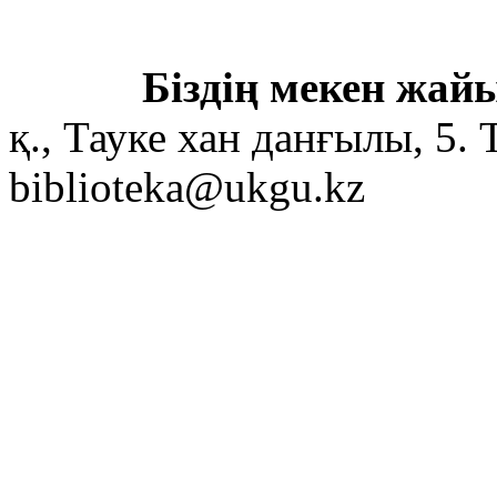
Біздің мекен жайы
қ., Тауке хан данғылы, 5. 
biblioteka@ukgu.kz