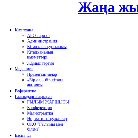
Жаңа жы
Кітапхана
АБО тарихы
Администрация
Кітапхана құрылымы
Кітапхананың
қызметтері
Жұмыс тәртібі
Мәдениет
Презентациялар
«Бір ел – бір кітап»
акциясы
Референтке
Ғалымдарға ақпарат
ҒЫЛЫМ ЖАРШЫСЫ
Конференция
Магистрантқа
Нормативті құжаттар
ОҚО "Ғылымы мен
білімі"
Баспа ісі