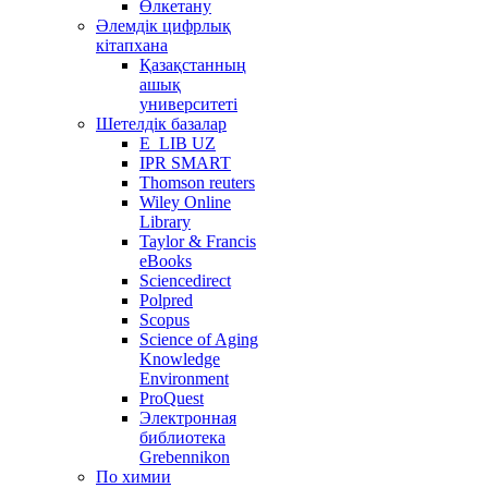
Өлкетану
Әлемдік цифрлық
кітапхана
Қазақстанның
ашық
университеті
Шетелдік базалар
E_LIB UZ
IPR SMART
Thomson reuters
Wiley Online
Library
Taylor & Francis
eBooks
Sciencedirect
Polpred
Scopus
Science of Aging
Knowledge
Environment
ProQuest
Электронная
библиотека
Grebennikon
По химии