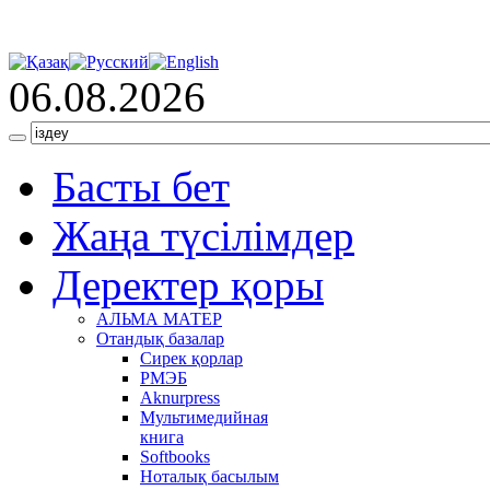
06.08.2026
Басты бет
Жаңа түсілімдер
Деректер қоры
АЛЬМА МАТЕР
Отандық базалар
Сирек қорлар
РМЭБ
Аknurpress
Мультимедийная
книга
Softbooks
Ноталық басылым