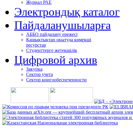
Журнал РАЕ
Электрондық каталог
Пайдаланушыларға
АББО пайдалану ережесі
Қашықтықтан оқытуда көмекші
ресурстар
Студенттерге жетекшілік
Цифровой архив
Закупка
Сектор учета
Сектор книгообеспеченности