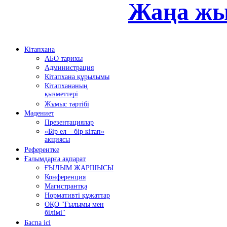
Жаңа жы
Кітапхана
АБО тарихы
Администрация
Кітапхана құрылымы
Кітапхананың
қызметтері
Жұмыс тәртібі
Мәдениет
Презентациялар
«Бір ел – бір кітап»
акциясы
Референтке
Ғалымдарға ақпарат
ҒЫЛЫМ ЖАРШЫСЫ
Конференция
Магистрантқа
Нормативті құжаттар
ОҚО "Ғылымы мен
білімі"
Баспа ісі