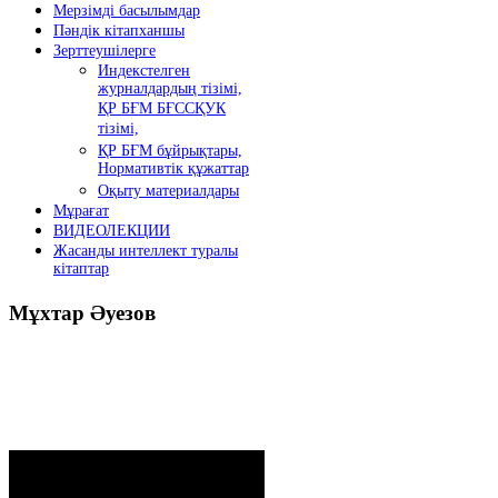
Мерзімді басылымдар
Пәндік кітапханшы
Зерттеушілерге
Индекстелген
журналдардың тізімі,
ҚР БҒМ БҒССҚУК
тізімі,
ҚР БҒМ бұйрықтары,
Нормативтік құжаттар
Оқыту материалдары
Мұрағат
ВИДЕОЛЕКЦИИ
Жасанды интеллект туралы
кітаптар
Мұхтар
Әуезов
Президенттің жолдауы