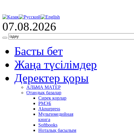
07.08.2026
Басты бет
Жаңа түсілімдер
Деректер қоры
АЛЬМА МАТЕР
Отандық базалар
Сирек қорлар
РМЭБ
Аknurpress
Мультимедийная
книга
Softbooks
Ноталық басылым