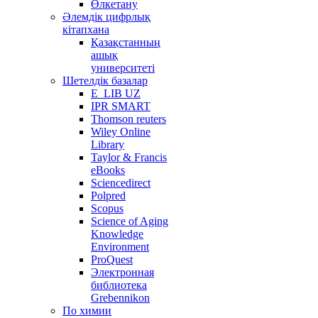
Өлкетану
Әлемдік цифрлық
кітапхана
Қазақстанның
ашық
университеті
Шетелдік базалар
E_LIB UZ
IPR SMART
Thomson reuters
Wiley Online
Library
Taylor & Francis
eBooks
Sciencedirect
Polpred
Scopus
Science of Aging
Knowledge
Environment
ProQuest
Электронная
библиотека
Grebennikon
По химии