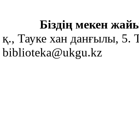
Біздің мекен жайы
қ., Тауке хан данғылы, 5. 
biblioteka@ukgu.kz