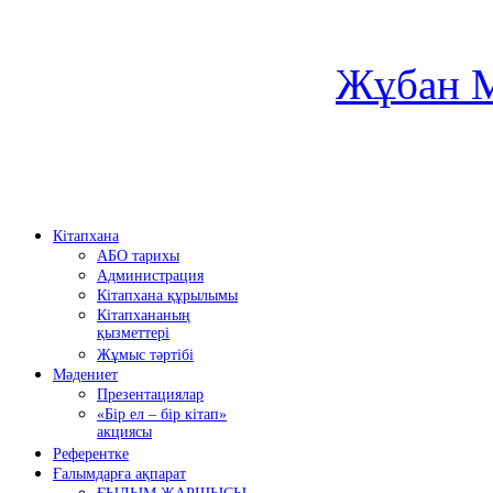
Жұбан М
Кітапхана
АБО тарихы
Администрация
Кітапхана құрылымы
Кітапхананың
қызметтері
Жұмыс тәртібі
Мәдениет
Презентациялар
«Бір ел – бір кітап»
акциясы
Референтке
Ғалымдарға ақпарат