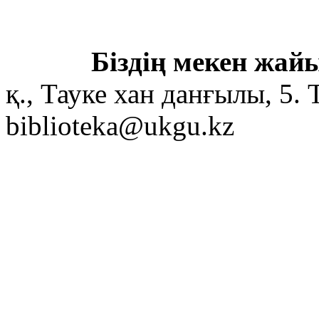
Біздің мекен жайы
қ., Тауке хан данғылы, 5. 
biblioteka@ukgu.kz