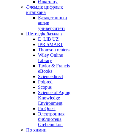
Өлкетану
Әлемдік цифрлық
кітапхана
Қазақстанның
ашық
университеті
Шетелдік базалар
E_LIB UZ
IPR SMART
Thomson reuters
Wiley Online
Library
Taylor & Francis
eBooks
Sciencedirect
Polpred
Scopus
Science of Aging
Knowledge
Environment
ProQuest
Электронная
библиотека
Grebennikon
По химии