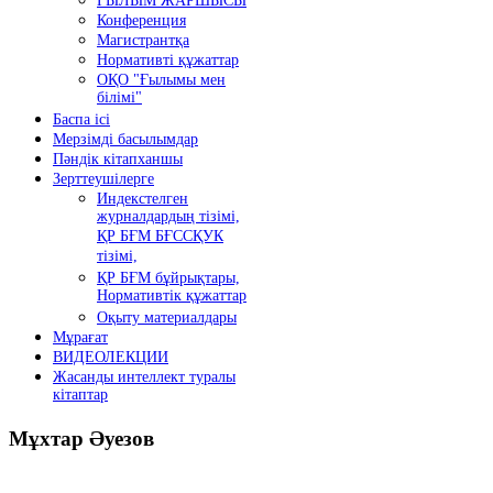
ҒЫЛЫМ ЖАРШЫСЫ
Конференция
Магистрантқа
Нормативті құжаттар
ОҚО "Ғылымы мен
білімі"
Баспа ісі
Мерзімді басылымдар
Пәндік кітапханшы
Зерттеушілерге
Индекстелген
журналдардың тізімі,
ҚР БҒМ БҒССҚУК
тізімі,
ҚР БҒМ бұйрықтары,
Нормативтік құжаттар
Оқыту материалдары
Мұрағат
ВИДЕОЛЕКЦИИ
Жасанды интеллект туралы
кітаптар
Мұхтар
Әуезов