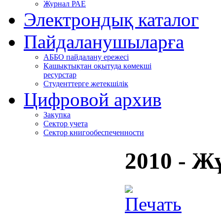
Журнал РАЕ
Электрондық каталог
Пайдаланушыларға
АББО пайдалану ережесі
Қашықтықтан оқытуда көмекші
ресурстар
Студенттерге жетекшілік
Цифровой архив
Закупка
Сектор учета
Сектор книгообеспеченности
2010 - Ж