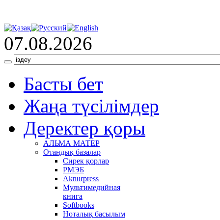
07.08.2026
Басты бет
Жаңа түсілімдер
Деректер қоры
АЛЬМА МАТЕР
Отандық базалар
Сирек қорлар
РМЭБ
Аknurpress
Мультимедийная
книга
Softbooks
Ноталық басылым