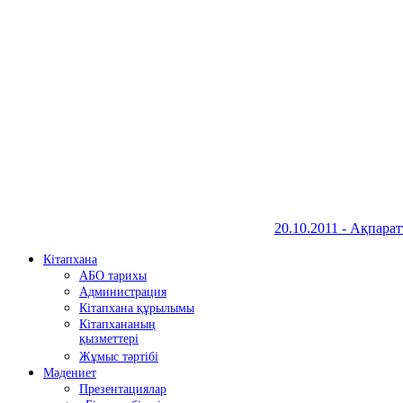
20.10.2011 - Ақпарат
Кітапхана
АБО тарихы
Администрация
Кітапхана құрылымы
Кітапхананың
қызметтері
Жұмыс тәртібі
Мәдениет
Презентациялар