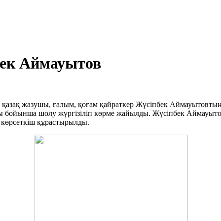
бек Аймауытов
қазақ жазушы, ғалым, қоғам қайраткер Жүсіпбек Аймауытовтың
ны бойынша шолу жүргізіліп көрме жайылды. Жүсіпбек Аймау
көрсеткіш құрастырылды.