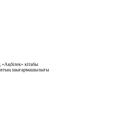
 «Ақбілек» кітабы
ытовтың шығармашылығы