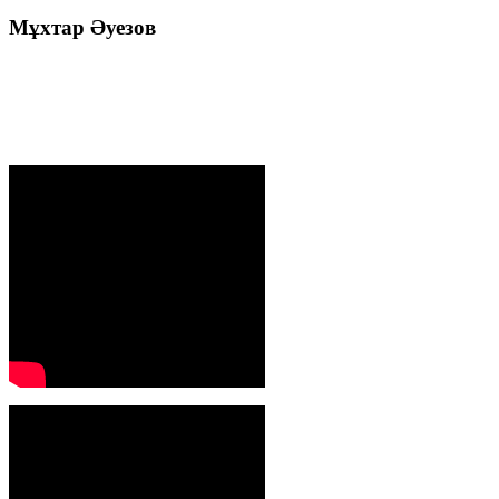
Мұхтар
Әуезов
Президенттің жолдауы