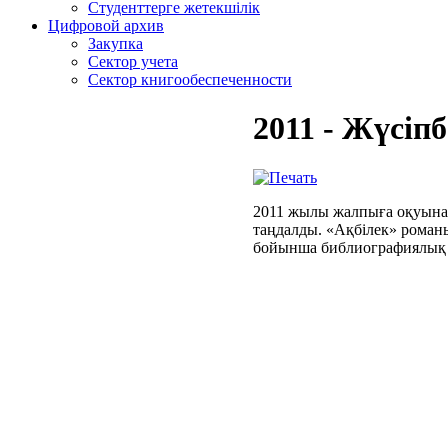
Студенттерге жетекшілік
Цифровой архив
Закупка
Сектор учета
Сектор книгообеспеченности
2011 - Жүсіп
2011 жылы жалпыға оқуына 
таңдалды. «Ақбілек» рома
бойынша библиографиялық 