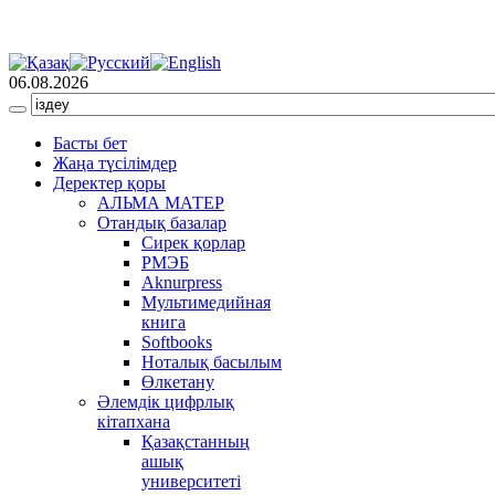
06.08.2026
Басты бет
Жаңа түсілімдер
Деректер қоры
АЛЬМА МАТЕР
Отандық базалар
Сирек қорлар
РМЭБ
Аknurpress
Мультимедийная
книга
Softbooks
Ноталық басылым
Өлкетану
Әлемдік цифрлық
кітапхана
Қазақстанның
ашық
университеті