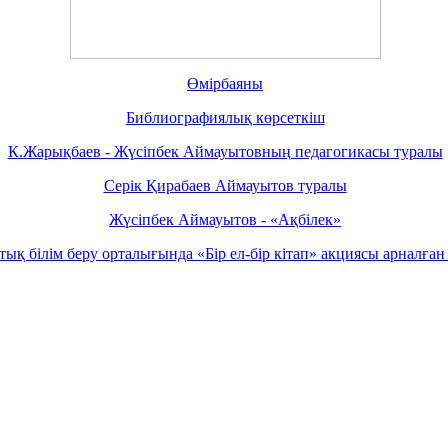
Өмірбаяны
Библиографиялық көрсеткiш
К.Жарықбаев - Жүсiпбек Аймауытовның педагогикасы туралы
Серік Қирабаев Аймауытов туралы
Жүсіпбек Аймауытов - «Ақбілек»
тық білім беру орталығында «Бір ел-бір кітап» акциясы арналған п