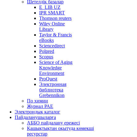
Шетелдік базалар
E_LIB UZ
IPR SMART
Thomson reuters
Wiley Online
Library
Taylor & Francis
eBooks
Sciencedirect
Polpred
Scopus
Science of Aging
Knowledge
Environment
ProQuest
Электронная
библиотека
Grebennikon
По химии
Журнал РАЕ
Электрондық каталог
Пайдаланушыларға
АББО пайдалану ережесі
Қашықтықтан оқытуда көмекші
ресурстар