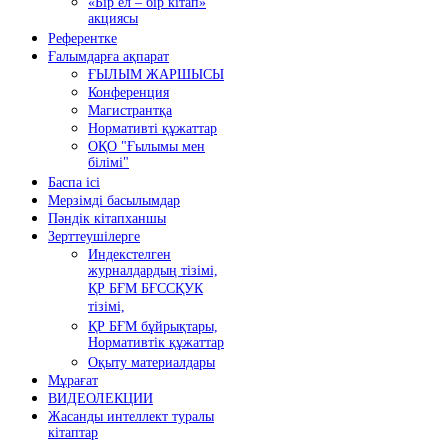
«Бір ел – бір кітап»
акциясы
Референтке
Ғалымдарға ақпарат
ҒЫЛЫМ ЖАРШЫСЫ
Конференция
Магистрантқа
Нормативті құжаттар
ОҚО "Ғылымы мен
білімі"
Баспа ісі
Мерзімді басылымдар
Пәндік кітапханшы
Зерттеушілерге
Индекстелген
журналдардың тізімі,
ҚР БҒМ БҒССҚУК
тізімі,
ҚР БҒМ бұйрықтары,
Нормативтік құжаттар
Оқыту материалдары
Мұрағат
ВИДЕОЛЕКЦИИ
Жасанды интеллект туралы
кітаптар