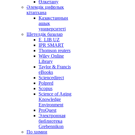
Өлкетану
Әлемдік цифрлық
кітапхана
Қазақстанның
ашық
университеті
Шетелдік базалар
E_LIB UZ
IPR SMART
Thomson reuters
Wiley Online
Library
Taylor & Francis
eBooks
Sciencedirect
Polpred
Scopus
Science of Aging
Knowledge
Environment
ProQuest
Электронная
библиотека
Grebennikon
По химии