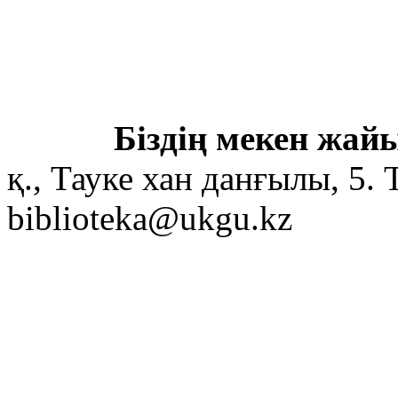
Біздің мекен жайы
қ., Тауке хан данғылы, 5. 
biblioteka@ukgu.kz