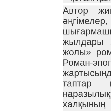
Автор жи
әңгімелер,
шығарма
жылдары 
жолы» ром
Роман-эпо
жартысын
таптар 
наразылы
халқының 