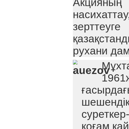
Акцияның 
насихатт
зерттеуг
қазақстан
рухани да
Мұх
1961ж
ғасырдағ
шешендік
суреткер
қоғам қай