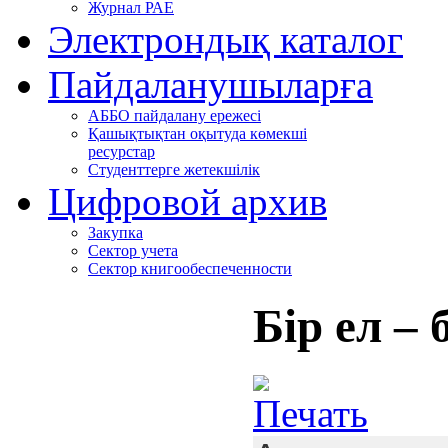
Журнал РАЕ
Электрондық каталог
Пайдаланушыларға
АББО пайдалану ережесі
Қашықтықтан оқытуда көмекші
ресурстар
Студенттерге жетекшілік
Цифровой архив
Закупка
Сектор учета
Сектор книгообеспеченности
Бір ел – 