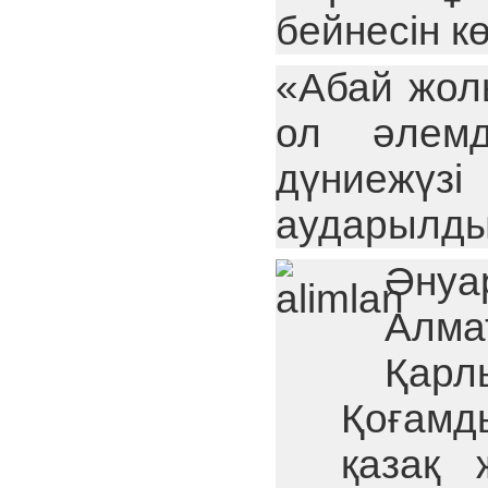
бейнесін к
«Абай жол
ол әлемд
дүниежүзі
аударылды
Әнуа
Алм
Қарл
Қоғамд
қазақ 