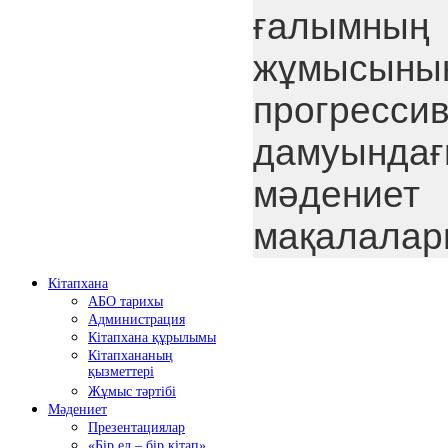
ғалымның
жұмысын
прогресси
дамуында
мәдение
мақалалар
Кітапхана
АБО тарихы
Администрация
Кітапхана құрылымы
Кітапхананың
қызметтері
Жұмыс тәртібі
Мәдениет
Презентациялар
«Бір ел – бір кітап»