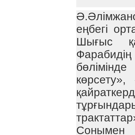
Ә.Әлімжа
еңбегі ор
Шығыс қа
Фарабидің
бөлімінд
көрсету»,
қайратке
тұрғынд
трактатта
Сонымен 