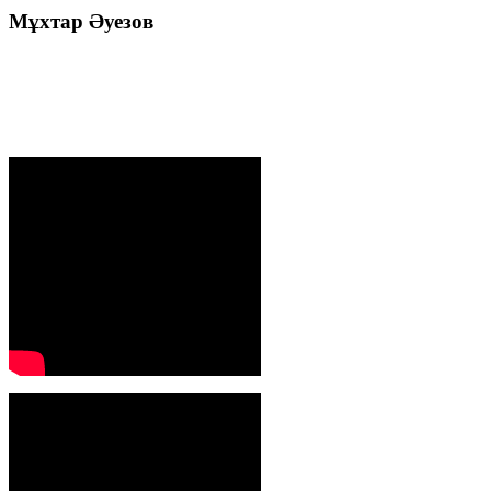
Мұхтар
Әуезов
Президенттің жолдауы