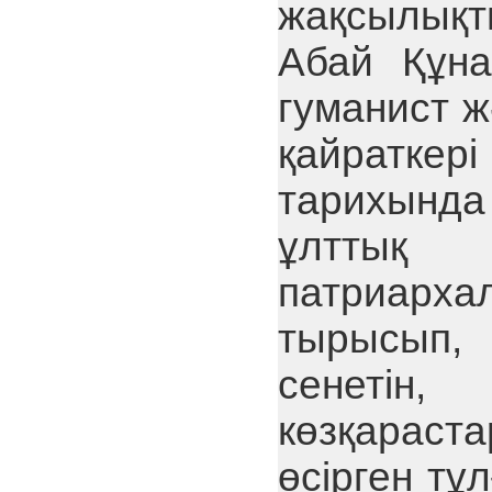
жақсылықт
Абай Құна
гуманист 
қайраткер
тарихында
ұлттық 
патриарх
тырысып,
сенетін
көзқарас
өсірген тұ