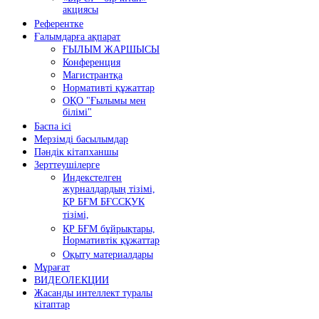
акциясы
Референтке
Ғалымдарға ақпарат
ҒЫЛЫМ ЖАРШЫСЫ
Конференция
Магистрантқа
Нормативті құжаттар
ОҚО "Ғылымы мен
білімі"
Баспа ісі
Мерзімді басылымдар
Пәндік кітапханшы
Зерттеушілерге
Индекстелген
журналдардың тізімі,
ҚР БҒМ БҒССҚУК
тізімі,
ҚР БҒМ бұйрықтары,
Нормативтік құжаттар
Оқыту материалдары
Мұрағат
ВИДЕОЛЕКЦИИ
Жасанды интеллект туралы
кітаптар