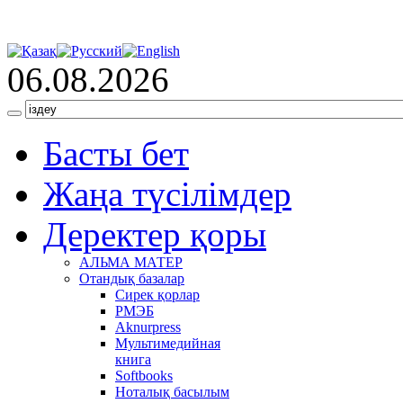
06.08.2026
Басты бет
Жаңа түсілімдер
Деректер қоры
АЛЬМА МАТЕР
Отандық базалар
Сирек қорлар
РМЭБ
Аknurpress
Мультимедийная
книга
Softbooks
Ноталық басылым