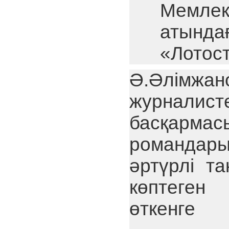
Мемле
атында
«Лотос
Ә.Әлімж
журналис
басқармас
романдары
әртүрлі т
көптеген
өткенге