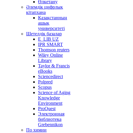
Өлкетану
Әлемдік цифрлық
кітапхана
Қазақстанның
ашық
университеті
Шетелдік базалар
E_LIB UZ
IPR SMART
Thomson reuters
Wiley Online
Library
Taylor & Francis
eBooks
Sciencedirect
Polpred
Scopus
Science of Aging
Knowledge
Environment
ProQuest
Электронная
библиотека
Grebennikon
По химии