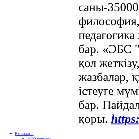
саны-35000
философия, 
педагогика
бар. «ЭБС 
қол жеткізу
жазбалар, 
істеуге мү
бар. Пайда
қоры.
https
Кітапхана