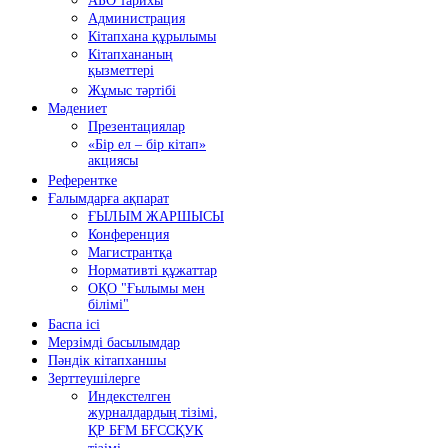
АБО тарихы
Администрация
Кітапхана құрылымы
Кітапхананың
қызметтері
Жұмыс тәртібі
Мәдениет
Презентациялар
«Бір ел – бір кітап»
акциясы
Референтке
Ғалымдарға ақпарат
ҒЫЛЫМ ЖАРШЫСЫ
Конференция
Магистрантқа
Нормативті құжаттар
ОҚО "Ғылымы мен
білімі"
Баспа ісі
Мерзімді басылымдар
Пәндік кітапханшы
Зерттеушілерге
Индекстелген
журналдардың тізімі,
ҚР БҒМ БҒССҚУК