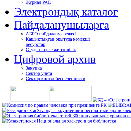
Журнал РАЕ
Электрондық каталог
Пайдаланушыларға
АББО пайдалану ережесі
Қашықтықтан оқытуда көмекші
ресурстар
Студенттерге жетекшілік
Цифровой архив
Закупка
Сектор учета
Сектор книгообеспеченности