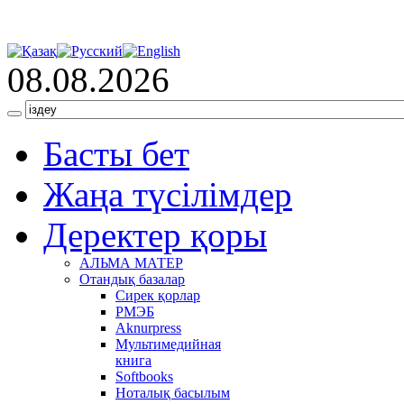
08.08.2026
Басты бет
Жаңа түсілімдер
Деректер қоры
АЛЬМА МАТЕР
Отандық базалар
Сирек қорлар
РМЭБ
Аknurpress
Мультимедийная
книга
Softbooks
Ноталық басылым