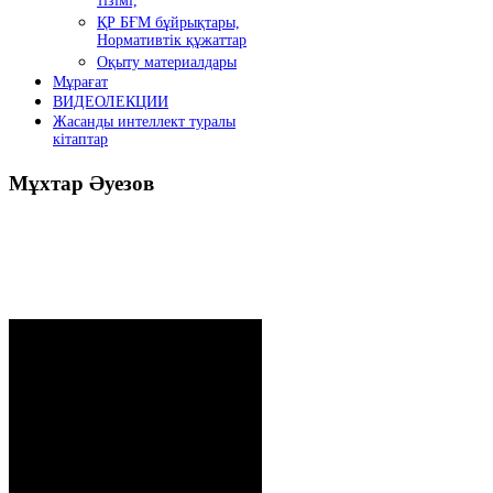
тізімі,
ҚР БҒМ бұйрықтары,
Нормативтік құжаттар
Оқыту материалдары
Мұрағат
ВИДЕОЛЕКЦИИ
Жасанды интеллект туралы
кітаптар
Мұхтар
Әуезов
Президенттің жолдауы