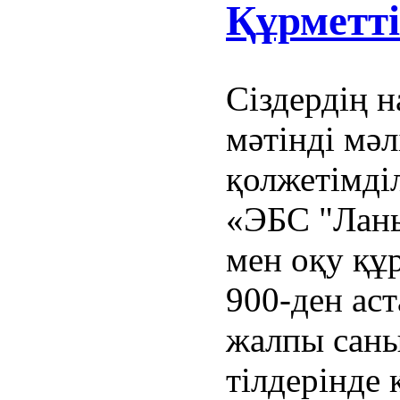
Құрметт
Сіздердің 
мәтінді мә
қолжетімді
«ЭБС "Лань
мен оқу құ
900-ден ас
жалпы саны
тілдерінде