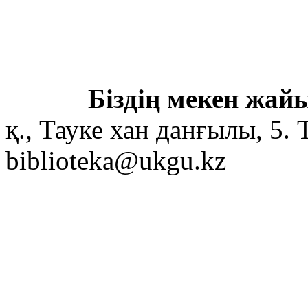
Біздің мекен жайы
қ., Тауке хан данғылы, 5. 
biblioteka@ukgu.kz