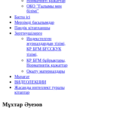
Нормативті құжаттар
ОҚО "Ғылымы мен
білімі"
Баспа ісі
Мерзімді басылымдар
Пәндік кітапханшы
Зерттеушілерге
Индекстелген
журналдардың тізімі,
ҚР БҒМ БҒССҚУК
тізімі,
ҚР БҒМ бұйрықтары,
Нормативтік құжаттар
Оқыту материалдары
Мұрағат
ВИДЕОЛЕКЦИИ
Жасанды интеллект туралы
кітаптар
Мұхтар
Әуезов
Президенттің жолдауы