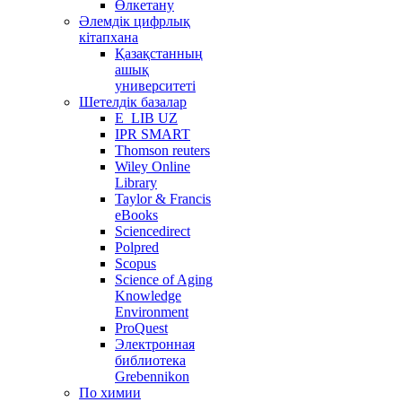
Өлкетану
Әлемдік цифрлық
кітапхана
Қазақстанның
ашық
университеті
Шетелдік базалар
E_LIB UZ
IPR SMART
Thomson reuters
Wiley Online
Library
Taylor & Francis
eBooks
Sciencedirect
Polpred
Scopus
Science of Aging
Knowledge
Environment
ProQuest
Электронная
библиотека
Grebennikon
По химии