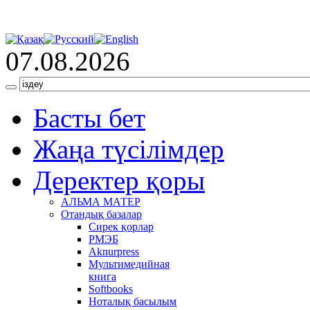
07.08.2026
Басты бет
Жаңа түсілімдер
Деректер қоры
АЛЬМА МАТЕР
Отандық базалар
Сирек қорлар
РМЭБ
Аknurpress
Мультимедийная
книга
Softbooks
Ноталық басылым