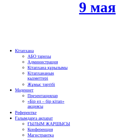
9 мая
Кітапхана
АБО тарихы
Администрация
Кітапхана құрылымы
Кітапхананың
қызметтері
Жұмыс тәртібі
Мәдениет
Презентациялар
«Бір ел – бір кітап»
акциясы
Референтке
Ғалымдарға ақпарат
ҒЫЛЫМ ЖАРШЫСЫ
Конференция
Магистрантқа