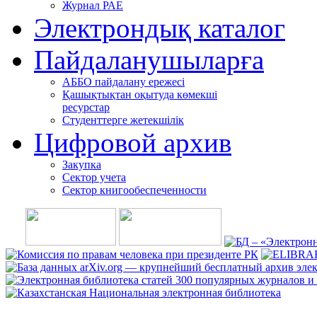
Журнал РАЕ
Электрондық каталог
Пайдаланушыларға
АББО пайдалану ережесі
Қашықтықтан оқытуда көмекші
ресурстар
Студенттерге жетекшілік
Цифровой архив
Закупка
Сектор учета
Сектор книгообеспеченности