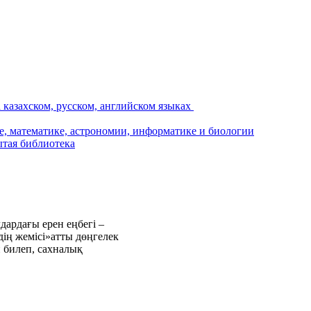
дардағы ерен еңбегі –
дің жемісі»атты дөңгелек
и билеп, сахналық