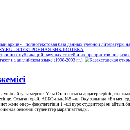
жемісі
қы үшін айтулы мереке. Ұлы Отан соғысы ардагерлерінің сол жыл
 есінде. Осыған орай, АББО-ның №5 –ші Оқу залында «Ел мен ер
ниет және өнер» факультетінің 1 –ші курс студенттері ән айтып,б
оңында белсенді студенттер мараппатталды.