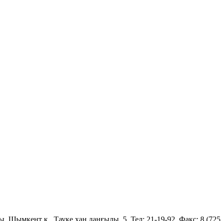
 Шымкент қ., Тауке хан данғылы, 5. Тел: 21-19-92. Факс: 8 (7252)