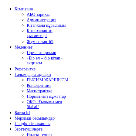
Кітапхана
АБО тарихы
Администрация
Кітапхана құрылымы
Кітапхананың
қызметтері
Жұмыс тәртібі
Мәдениет
Презентациялар
«Бір ел – бір кітап»
акциясы
Референтке
Ғалымдарға ақпарат
ҒЫЛЫМ ЖАРШЫСЫ
Конференция
Магистрантқа
Нормативті құжаттар
ОҚО "Ғылымы мен
білімі"
Баспа ісі
Мерзімді басылымдар
Пәндік кітапханшы
Зерттеушілерге
Индекстелген