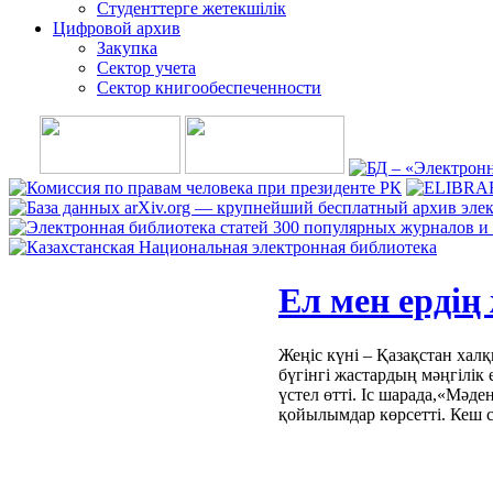
Студенттерге жетекшілік
Цифровой архив
Закупка
Сектор учета
Сектор книгообеспеченности
Ел мен ердің 
Жеңіс күні – Қазақстан хал
бүгінгі жастардың мәңгілік
үстел өтті. Іс шарада,«Мәде
қойылымдар көрсетті. Кеш с