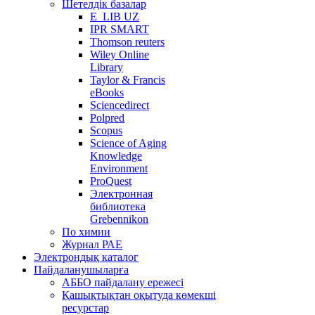
Шетелдік базалар
E_LIB UZ
IPR SMART
Thomson reuters
Wiley Online
Library
Taylor & Francis
eBooks
Sciencedirect
Polpred
Scopus
Science of Aging
Knowledge
Environment
ProQuest
Электронная
библиотека
Grebennikon
По химии
Журнал РАЕ
Электрондық каталог
Пайдаланушыларға
АББО пайдалану ережесі
Қашықтықтан оқытуда көмекші
ресурстар