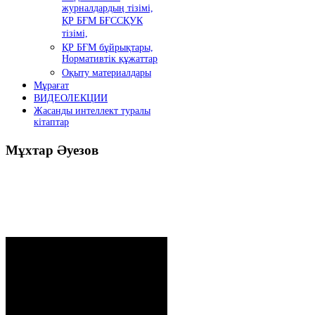
журналдардың тізімі,
ҚР БҒМ БҒССҚУК
тізімі,
ҚР БҒМ бұйрықтары,
Нормативтік құжаттар
Оқыту материалдары
Мұрағат
ВИДЕОЛЕКЦИИ
Жасанды интеллект туралы
кітаптар
Мұхтар
Әуезов
Президенттің жолдауы