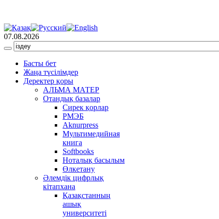
07.08.2026
Басты бет
Жаңа түсілімдер
Деректер қоры
АЛЬМА МАТЕР
Отандық базалар
Сирек қорлар
РМЭБ
Аknurpress
Мультимедийная
книга
Softbooks
Ноталық басылым
Өлкетану
Әлемдік цифрлық
кітапхана
Қазақстанның
ашық
университеті