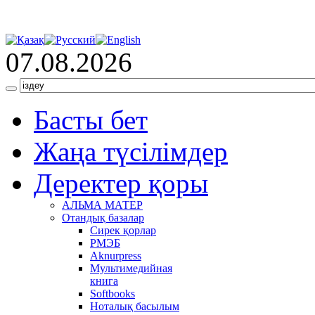
07.08.2026
Басты бет
Жаңа түсілімдер
Деректер қоры
АЛЬМА МАТЕР
Отандық базалар
Сирек қорлар
РМЭБ
Аknurpress
Мультимедийная
книга
Softbooks
Ноталық басылым