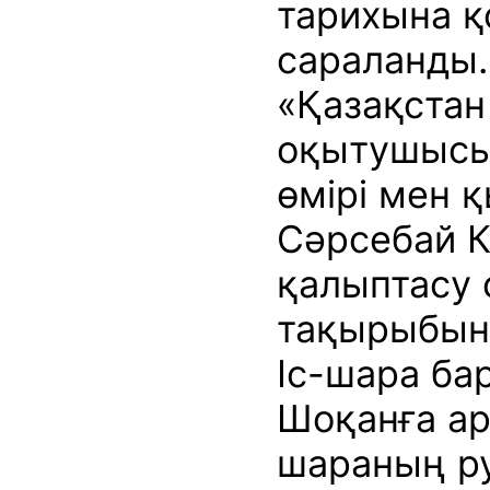
тарихына қ
сараланды.
«Қазақстан
оқытушысы
өмірі мен қ
Сәрсебай 
қалыптасу 
тақырыбын
Іс-шара ба
Шоқанға ар
шараның р