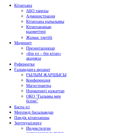
Кітапхана
АБО тарихы
Администрация
Кітапхана құрылымы
Кітапхананың
қызметтері
Жұмыс тәртібі
Мәдениет
Презентациялар
«Бір ел – бір кітап»
акциясы
Референтке
Ғалымдарға ақпарат
ҒЫЛЫМ ЖАРШЫСЫ
Конференция
Магистрантқа
Нормативті құжаттар
ОҚО "Ғылымы мен
білімі"
Баспа ісі
Мерзімді басылымдар
Пәндік кітапханшы
Зерттеушілерге
Индекстелген