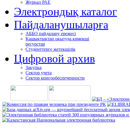
Журнал РАЕ
Электрондық каталог
Пайдаланушыларға
АББО пайдалану ережесі
Қашықтықтан оқытуда көмекші
ресурстар
Студенттерге жетекшілік
Цифровой архив
Закупка
Сектор учета
Сектор книгообеспеченности