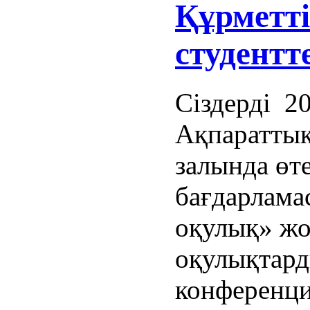
Құрметт
студентт
Сіздерді 2
Ақпараттық
залында өт
бағдарлама
оқулық» ж
оқулықтард
конференц