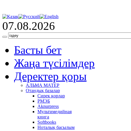
07.08.2026
Басты бет
Жаңа түсілімдер
Деректер қоры
АЛЬМА МАТЕР
Отандық базалар
Сирек қорлар
РМЭБ
Аknurpress
Мультимедийная
книга
Softbooks
Ноталық басылым