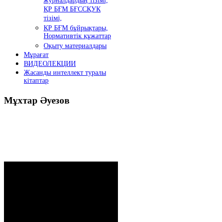
журналдардың тізімі,
ҚР БҒМ БҒССҚУК
тізімі,
ҚР БҒМ бұйрықтары,
Нормативтік құжаттар
Оқыту материалдары
Мұрағат
ВИДЕОЛЕКЦИИ
Жасанды интеллект туралы
кітаптар
Мұхтар
Әуезов
Президенттің жолдауы