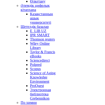
Өлкетану
Әлемдік цифрлық
кітапхана
Қазақстанның
ашық
университеті
Шетелдік базалар
E_LIB UZ
IPR SMART
Thomson reuters
Wiley Online
Library
Taylor & Francis
eBooks
Sciencedirect
Polpred
Scopus
Science of Aging
Knowledge
Environment
ProQuest
Электронная
библиотека
Grebennikon
По химии