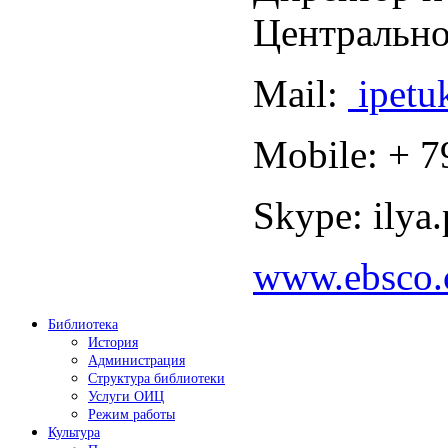
Центрально
Mail:
ipet
Mobile: + 
Skype: ilya
www.ebsco
Библиотека
История
Администрация
Структура библиотеки
Услуги ОИЦ
Режим работы
Культура