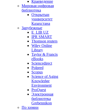
Краеведение
Мировая цифровая
библиотека
Открытыи
университет
Казахстана
Зарубежные
E_LIB UZ
IPR SMART
Thomson reuters
Wiley Online
Library
Taylor & Francis
eBooks
Sciencedirect
Polpred
Scopus
Science of Aging
Knowledge
Environment
ProQuest
Электронная
библиотека
Grebennikon
По химии