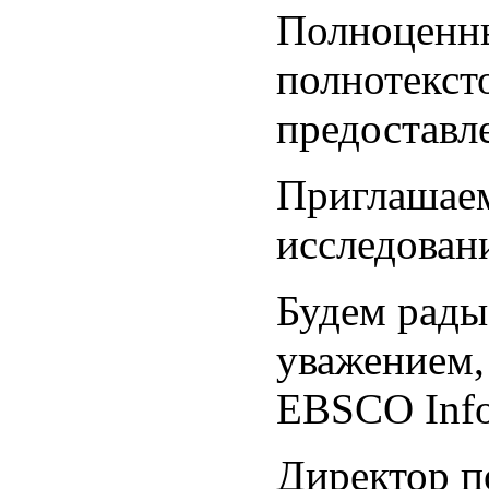
Полноценны
полнотекст
предоставле
Приглашаем
исследован
Будем рады
уважением,
EBSCO Info
Директор п