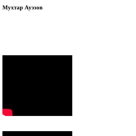
Мухтар
Ауэзов
Послания Президента