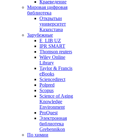
Краеведение
Мировая цифровая
библиотека
Открытыи
университет
Казахстана
Зарубежные
E_LIB UZ
IPR SMART
Thomson reuters
Wiley Online
Library
Taylor & Francis
eBooks
Sciencedirect
Polpred
Scopus
Science of Aging
Knowledge
Environment
ProQuest
Электронная
библиотека
Grebennikon
По химии