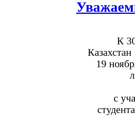
Уважаем
К 30
Казахста
19 ноябр
л
с уч
студент