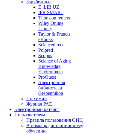
Зарубежные
E_LIB UZ
IPR SMART
Thomson reuters
Wiley Online
Library
Taylor & Francis
eBooks
Sciencedirect
Polpred
Scopus
Science of Aging
Knowledge
Environment
ProQuest
Электронная
библиотека
Grebennikon
По химии
Журнал РАЕ
Электронный каталог
Пользователям
Правила пользования ОИЦ
В помощь дистанционному
обучению