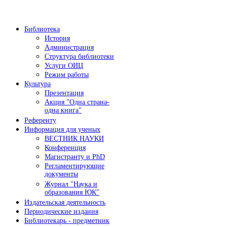
Библиотека
История
Администрация
Структура библиотеки
Услуги ОИЦ
Режим работы
Культура
Презентация
Акция "Одна страна-
одна книга"
Референту
Информация для ученых
ВЕСТНИК НАУКИ
Конференция
Магистранту и PhD
Регламентирующие
документы
Журнал "Наука и
образования ЮК"
Издательская деятельность
Периодические издания
Библиотекарь - предметник