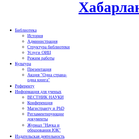
Хабарла
Библиотека
История
Администрация
Структура библиотеки
Услуги ОИЦ
Режим работы
Культура
Презентация
Акция "Одна страна-
одна книга"
Референту
Информация для ученых
ВЕСТНИК НАУКИ
Конференция
Магистранту и PhD
Регламентирующие
документы
Журнал "Наука и
образования ЮК"
Издательская деятельность