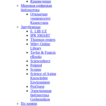
Краеведение
Мировая цифровая
библиотека
Открытыи
университет
Казахстана
Зарубежные
E_LIB UZ
IPR SMART
Thomson reuters
Wiley Online
Library
Taylor & Francis
eBooks
Sciencedirect
Polpred
Scopus
Science of Aging
Knowledge
Environment
ProQuest
Электронная
библиотека
Grebennikon
По химии