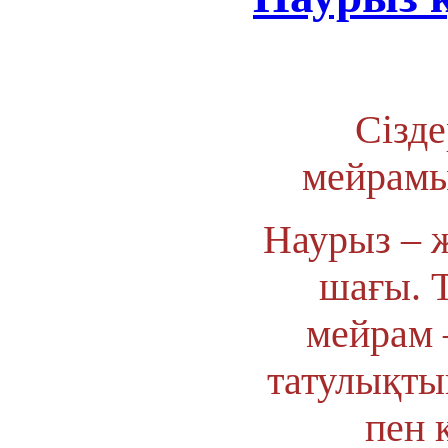
Сізд
мейрамы
Наурыз – 
шағы. 
мейрам –
татулықты
пен 