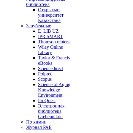
библиотека
Открытыи
университет
Казахстана
Зарубежные
E_LIB UZ
IPR SMART
Thomson reuters
Wiley Online
Library
Taylor & Francis
eBooks
Sciencedirect
Polpred
Scopus
Science of Aging
Knowledge
Environment
ProQuest
Электронная
библиотека
Grebennikon
По химии
Журнал РАЕ