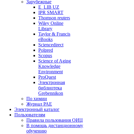
Зарубежные
E_LIB UZ
IPR SMART
Thomson reuters
Wiley Online
Library
Taylor & Francis
eBooks
Sciencedirect
Polpred
Scopus
Science of Aging
Knowledge
Environment
ProQuest
Электронная
библиотека
Grebennikon
По химии
Журнал РАЕ
Электронный каталог
Пользователям
Правила пользования ОИЦ
В помощь дистанционному
обучению