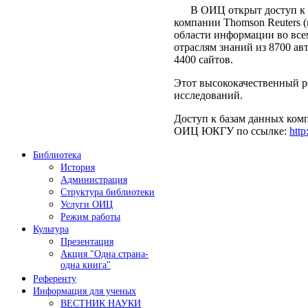
В ОИЦ открыт доступ к пл
компании Thomson Reuters 
области информации во все
отраслям знаний из 8700 а
4400 сайтов.
Этот высококачественный р
исследований.
Доступ к базам данных комп
ОИЦ ЮКГУ по ссылке:
http
Библиотека
История
Администрация
Структура библиотеки
Услуги ОИЦ
Режим работы
Культура
Презентация
Акция "Одна страна-
одна книга"
Референту
Информация для ученых
ВЕСТНИК НАУКИ