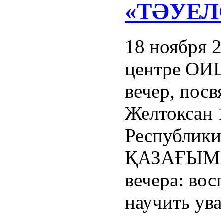
«ТӘУЕЛ
18 ноября 
центре ОИ
вечер, пос
Желтоксан 
Республики
ҚАЗАҒЫМ».
вечера: вос
научить ув