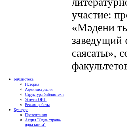
литературн
участие: п
«Мәдени т
заведущий 
саясаты», 
факультетов
Библиотека
История
Администрация
Структура библиотеки
Услуги ОИЦ
Режим работы
Культура
Презентация
Акция "Одна страна-
одна книга"