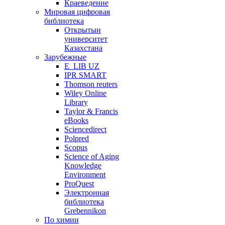
Краеведение
Мировая цифровая
библиотека
Открытыи
университет
Казахстана
Зарубежные
E_LIB UZ
IPR SMART
Thomson reuters
Wiley Online
Library
Taylor & Francis
eBooks
Sciencedirect
Polpred
Scopus
Science of Aging
Knowledge
Environment
ProQuest
Электронная
библиотека
Grebennikon
По химии