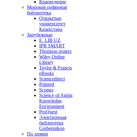
Краеведение
Мировая цифровая
библиотека
Открытыи
университет
Казахстана
Зарубежные
E_LIB UZ
IPR SMART
Thomson reuters
Wiley Online
Library
Taylor & Francis
eBooks
Sciencedirect
Polpred
Scopus
Science of Aging
Knowledge
Environment
ProQuest
Электронная
библиотека
Grebennikon
По химии