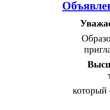
Объявле
Уважае
Образ
пригл
Высш
который 