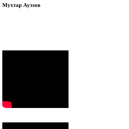
Мухтар
Ауэзов
Послания Президента