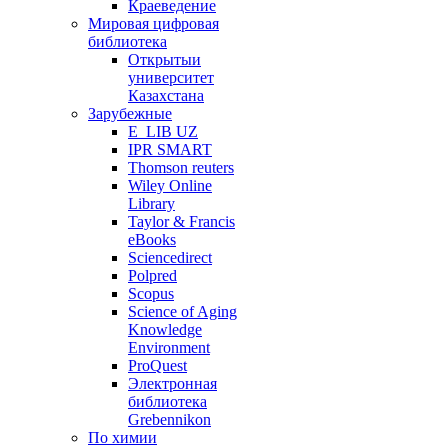
Краеведение
Мировая цифровая
библиотека
Открытыи
университет
Казахстана
Зарубежные
E_LIB UZ
IPR SMART
Thomson reuters
Wiley Online
Library
Taylor & Francis
eBooks
Sciencedirect
Polpred
Scopus
Science of Aging
Knowledge
Environment
ProQuest
Электронная
библиотека
Grebennikon
По химии