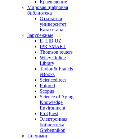
Краеведение
Мировая цифровая
библиотека
Открытыи
университет
Казахстана
Зарубежные
E_LIB UZ
IPR SMART
Thomson reuters
Wiley Online
Library
Taylor & Francis
eBooks
Sciencedirect
Polpred
Scopus
Science of Aging
Knowledge
Environment
ProQuest
Электронная
библиотека
Grebennikon
По химии