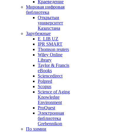
Краеведение
Мировая цифровая
библиотека
Открытыи
университет
Казахстана
Зарубежные
E_LIB UZ
IPR SMART
Thomson reuters
Wiley Online
Library
Taylor & Francis
eBooks
Sciencedirect
Polpred
Scopus
Science of Aging
Knowledge
Environment
ProQuest
Электронная
библиотека
Grebennikon
По химии