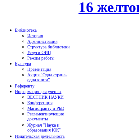
16 желто
Библиотека
История
Администрация
Структура библиотеки
Услуги ОИЦ
Режим работы
Культура
Презентация
Акция "Одна страна-
одна книга"
Референту
Информация для ученых
ВЕСТНИК НАУКИ
Конференция
Магистранту и PhD
Регламентирующие
документы
Журнал "Наука и
образования ЮК"
Издательская деятельность