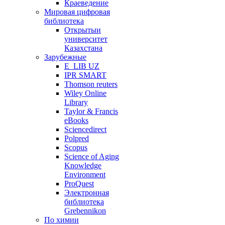
Краеведение
Мировая цифровая
библиотека
Открытыи
университет
Казахстана
Зарубежные
E_LIB UZ
IPR SMART
Thomson reuters
Wiley Online
Library
Taylor & Francis
eBooks
Sciencedirect
Polpred
Scopus
Science of Aging
Knowledge
Environment
ProQuest
Электронная
библиотека
Grebennikon
По химии